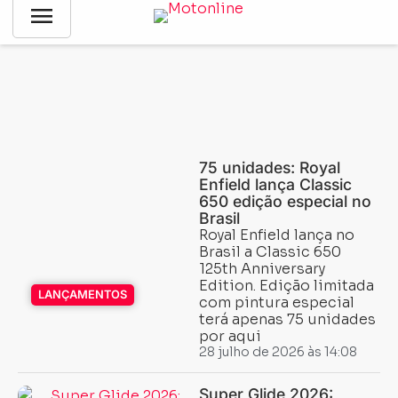
menu
Notícias
-
-
Página 3
75 unidades: Royal
Enfield lança Classic
650 edição especial no
Brasil
Royal Enfield lança no
Brasil a Classic 650
125th Anniversary
Edition. Edição limitada
LANÇAMENTOS
com pintura especial
terá apenas 75 unidades
por aqui
28 julho de 2026 às 14:08
Super Glide 2026: