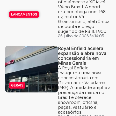
oficialmente a XDiavel
V4 no Brasil. A sport
cruiser chega com 168
LANÇAMENTOS
cv, motor V4
Granturismo, eletrônica
de ponta e preço
sugerido de R$ 161.900.
26 julho de 2026 às 14:03
Royal Enfield acelera
expansão e abre nova
concessionária em
Minas Gerais
A Royal Enfield
inaugurou uma nova
concessionária em
Governador Valadares
GERAIS
(MG). A unidade amplia a
presença da marca no
Brasil e oferece
showroom, oficina,
peças, vestuário e
acessórios.