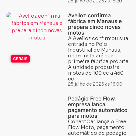
25 julho de 2026 às 16:20
Avelloz confirma
fábrica em Manaus e
prepara cinco novas
motos
Carregando...
Carregando...
A Avelloz confirmou sua
entrada no Polo
Industrial de Manaus,
onde instalará sua
GERAIS
primeira fábrica própria.
A unidade produzirá
motos de 100 cc a 450
cc
25 julho de 2026 às 16:00
Pedágio Free Flow:
empresa lança
pagamento automático
para motos
ConectCar lança o Free
Flow Moto, pagamento
automático de pedágio