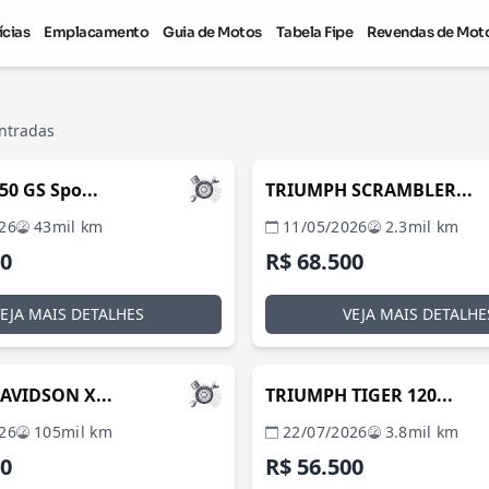
ícias
Emplacamento
Guia de Motos
Tabela Fipe
Revendas de Mot
ntradas
POÇOS DE CALDAS / MG
BELO HORI
0 GS Spo...
TRIUMPH SCRAMBLER...
26
43mil km
11/05/2026
2.3mil km
00
R$ 68.500
VEJA MAIS DETALHES
VEJA MAIS DETALHE
OURO BRANCO / MG
JUIZ 
AVIDSON X...
TRIUMPH TIGER 120...
26
105mil km
22/07/2026
3.8mil km
00
R$ 56.500