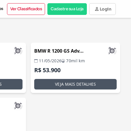
person
os
Ver Classificados
Cadastre sua Loja
Login
ZONTE / MG
BELO HORIZONTE / MG
BMW R 1200 GS Adv...
11/05/2026
70mil km
R$ 53.900
S
VEJA MAIS DETALHES
DE FORA / MG