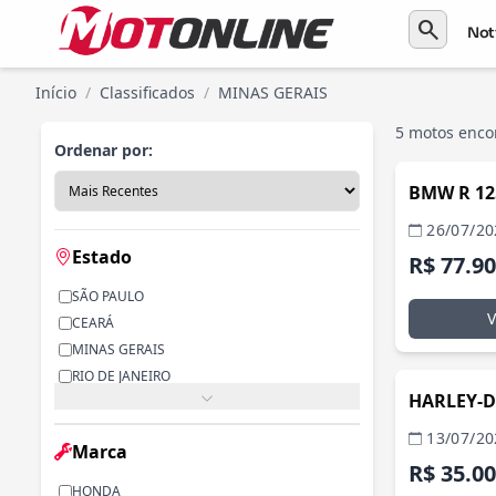
search
Not
Início
/
Classificados
/
MINAS GERAIS
5 motos enco
Ordenar por:
BMW R 125
26/07/20
Estado
R$ 77.9
SÃO PAULO
CEARÁ
MINAS GERAIS
RIO DE JANEIRO
HARLEY-D
PARANÁ
RIO GRANDE DO SUL
13/07/20
Marca
ALAGOAS
R$ 35.0
BAHIA
HONDA