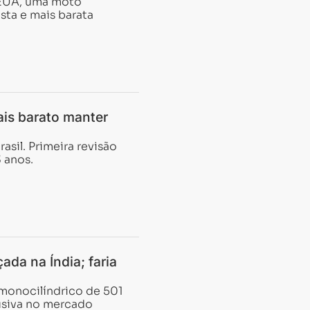
 EUA, uma moto
sta e mais barata
ais barato manter
asil. Primeira revisão
 anos.
ada na Índia; faria
monocilíndrico de 501
lusiva no mercado