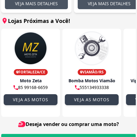
VEJA MAIS DETALHES
VEJA MAIS DETALHES
Lojas Próximas a Você!
FORTALEZA/CE
VIAMÃO/RS
Moto Zeta
Bomba Motos Viamão
Vi
85 99168-6659
555134933338
VEJA AS MOTOS
VEJA AS MOTOS
Deseja vender ou comprar uma moto?