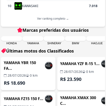
10
KAWASAKI
7.018
Ver ranking completo →
Marcas preferidas dos usuários
HONDA
YAMAHA
SHINERAY
BMW
HAOJUE
Últimas motos dos Classificados
ITABORAÍ / RJ
ITABORAÍ / 
REVENDA VERIFICADA
REVENDA VERIFICADA
YAMAHA YBR 150
YAMAHA YZF R-15 1...
FA...
28/07/2026
0 km
28/07/2026
0 km
R$ 23.590
R$ 18.690
ITABORAÍ / RJ
ITABORAÍ / 
REVENDA VERIFICADA
REVENDA VERIFICADA
YAMAHA XMAX 300
YAMAHA FZ15 150 F...
C...