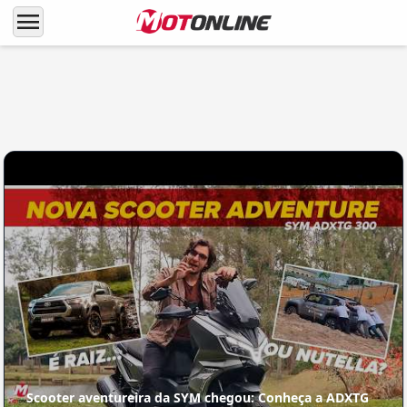
menu
LANÇAMENTOS
Flagrada! Nova BMW 1300 GS é vista em
testes
Scooter aventureira da SYM chegou: Conheça a ADXTG