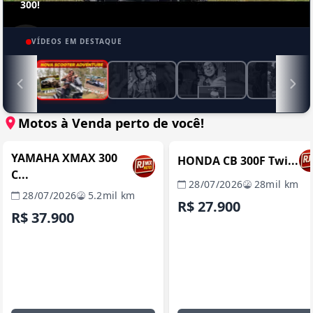
300!
VÍDEOS EM DESTAQUE
Motos à Venda perto de você!
RIO DE JANEIRO / RJ
RIO DE JANEIRO / 
REVENDA VERIFICADA
REVENDA VERIFICADA
YAMAHA XMAX 300
HONDA CB 300F Twi...
C...
28/07/2026
28mil km
28/07/2026
5.2mil km
R$ 27.900
R$ 37.900