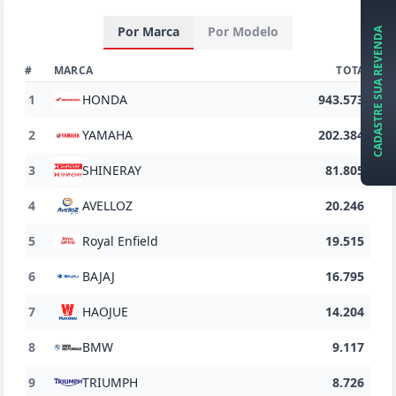
Por Marca
Por Modelo
CADASTRE SUA REVENDA
#
MARCA
TOTAL
1
HONDA
943.573
2
YAMAHA
202.384
3
SHINERAY
81.805
4
AVELLOZ
20.246
5
Royal Enfield
19.515
6
BAJAJ
16.795
7
HAOJUE
14.204
8
BMW
9.117
9
TRIUMPH
8.726