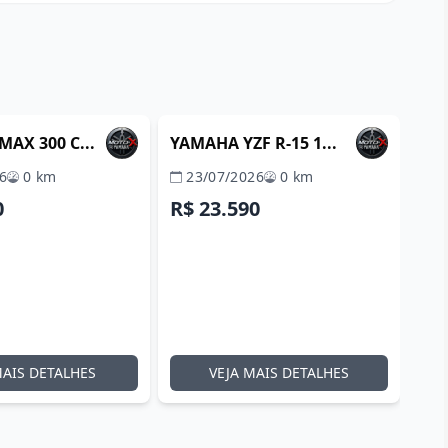
ITABORAÍ / RJ
ITABORAÍ / RJ
VERIFICADA
REVENDA VERIFICADA
AX 300 C...
YAMAHA YZF R-15 1...
6
0 km
23/07/2026
0 km
0
R$ 23.590
MAIS DETALHES
VEJA MAIS DETALHES