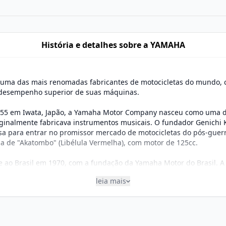
História e detalhes sobre a YAMAHA
uma das mais renomadas fabricantes de motocicletas do mundo, 
e desempenho superior de suas máquinas.
955 em Iwata, Japão, a Yamaha Motor Company nasceu como uma d
ginalmente fabricava instrumentos musicais. O fundador Genichi 
sa para entrar no promissor mercado de motocicletas do pós-guer
da de "Akatombo" (Libélula Vermelha), com motor de 125cc.
 ao Brasil em 1970, com a fundação da Yamaha Motor do Brasil. A p
omeçou produzindo o modelo YL2, de 50cc. Em 1974, a empresa tr
leia mais
 Manaus, no Amazonas, onde mantém suas operações até hoje, bene
 versatilidade, produzindo motocicletas para praticamente todos
3, R6, R1) é referência mundial em performance