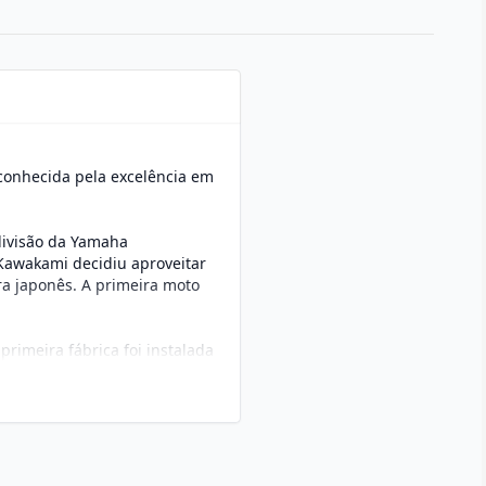
conhecida pela excelência em
ivisão da Yamaha
Kawakami decidiu aproveitar
ra japonês. A primeira moto
rimeira fábrica foi instalada
ansferiu sua produção para
ficiando-se dos incentivos
 os segmentos do mercado: