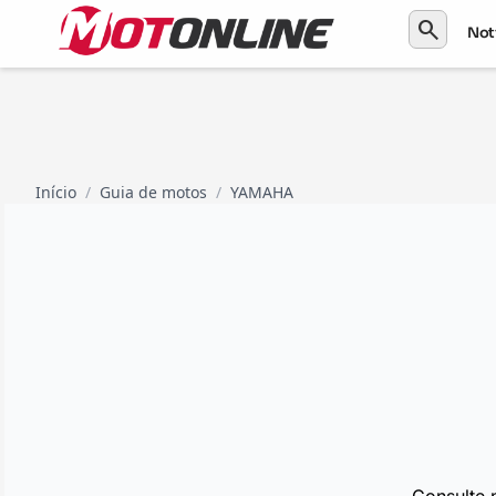
search
Not
Início
/
Guia de motos
/
YAMAHA