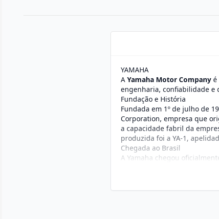
YAMAHA
A
Yamaha Motor Company
é 
engenharia, confiabilidade 
Fundação e História
Fundada em 1º de julho de 1
Corporation, empresa que ori
a capacidade fabril da empre
produzida foi a YA-1, apelida
Chegada ao Brasil
A Yamaha chegou oficialmente
em Guarulhos, São Paulo, e c
uma nova e maior fábrica em
fiscais da Zona Franca.
Estilo de Motos
A Yamaha é conhecida por sua
Esportivas
: A linha YZF-R (R