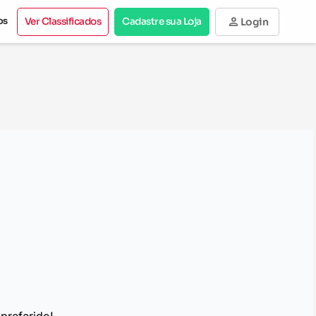
person
os
Ver Classificados
Cadastre sua Loja
Login