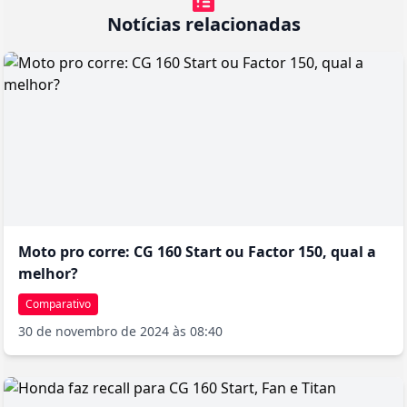
sistema de injeção eletrônica que substituiu o carburador,
Notícias relacionadas
trazendo economia e redução de emissões. O painel, simples e
funcional, fornece as informações essenciais com clareza. Uma
característica notável é a durabilidade lendária do motor, com
casos documentados de exemplares ultrapassando 200.000 km
com manutenção básica. A facilidade de encontrar peças de
reposição e a ampla rede de concessionárias contribuem para o
baixíssimo custo de propriedade, fator decisivo na fidelização
dos clientes. A CG 160 Start representa, assim, não apenas um
meio de transporte, mas uma solução completa de mobilidade
que acompanha gerações de brasileiros em sua jornada diária.
Moto pro corre: CG 160 Start ou Factor 150, qual a
melhor?
Comparativo
30 de novembro de 2024 às 08:40