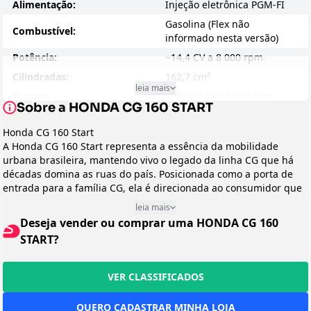
Alimentação:
Injeção eletrônica PGM-FI
Gasolina (Flex não
Combustível:
informado nesta versão)
Potência:
~14,4 CV a 8 000 rpm
Cilindradas:
162,7 cm³
leia mais
Torque:
1,41 kgf·m a 6 750 rpm
Sobre a HONDA CG 160 START
Velocidade Máxima:
N/D (estimado ~125 km/h)
Honda CG 160 Start
Consumo - Cidade:
~36 km/l
A Honda CG 160 Start representa a essência da mobilidade
Consumo - Estrada:
N/D
urbana brasileira, mantendo vivo o legado da linha CG que há
décadas domina as ruas do país. Posicionada como a porta de
Entre-eixos:
1 311 mm
entrada para a família CG, ela é direcionada ao consumidor que
Peso:
117 kg (seco)
busca economia, confiabilidade e simplicidade em seu primeiro
leia mais
Suspensão Dianteira:
Garfo telescópico
veículo ou como alternativa de transporte diário. Democrática
Deseja vender ou comprar uma HONDA CG 160
por natureza, atende desde trabalhadores que dependem de um
Suspensão Traseira:
Dois amortecedores
START?
meio de transporte eficiente até iniciantes no mundo das duas
Disco dianteiro (210 mm) /
rodas.
Freio:
tambor traseiro (130 mm)
Origem Global
VER CLASSIFICADOS
A família
Preço Sugerido:
Honda CG
tem origem no modelo
R$ 17 110 (2026)
CG 125
, derivado da
Honda CB 125
e criado para mercados emergentes com foco em
Arrefecimento:
Ar
QUERO CADASTRAR MINHA LOJA