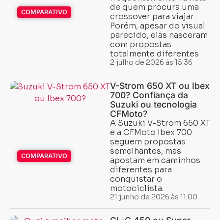
de quem procura uma
COMPARATIVO
crossover para viajar.
Porém, apesar do visual
parecido, elas nasceram
com propostas
totalmente diferentes
2 julho de 2026 às 15:36
V-Strom 650 XT ou Ibex
700? Confiança da
Suzuki ou tecnologia
CFMoto?
A Suzuki V-Strom 650 XT
e a CFMoto Ibex 700
seguem propostas
semelhantes, mas
COMPARATIVO
apostam em caminhos
diferentes para
conquistar o
motociclista.
Carregando...
Carregando...
21 junho de 2026 às 11:00