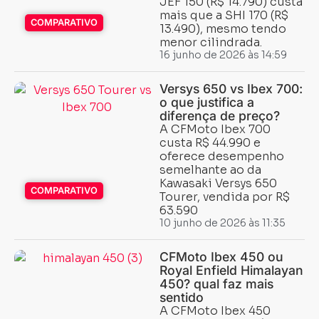
JEF 150 (R$ 14.790) custa
mais que a SHI 170 (R$
COMPARATIVO
13.490), mesmo tendo
menor cilindrada.
16 junho de 2026 às 14:59
Versys 650 vs Ibex 700:
o que justifica a
diferença de preço?
A CFMoto Ibex 700
custa R$ 44.990 e
oferece desempenho
semelhante ao da
Kawasaki Versys 650
COMPARATIVO
Tourer, vendida por R$
63.590
10 junho de 2026 às 11:35
CFMoto Ibex 450 ou
Royal Enfield Himalayan
450? qual faz mais
sentido
A CFMoto Ibex 450