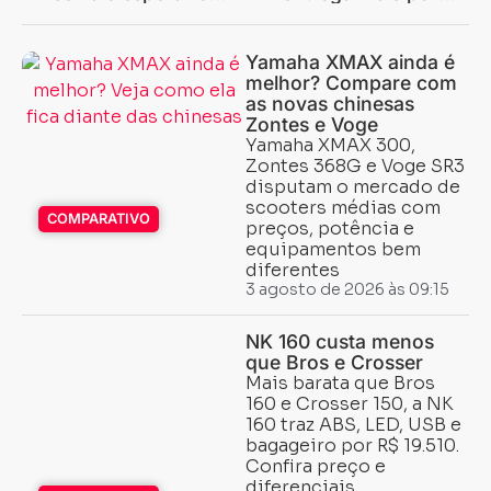
lançamento da
menos dinheiro?
Kawasaki
Yamaha XMAX ainda é
melhor? Compare com
as novas chinesas
Zontes e Voge
Yamaha XMAX 300,
Zontes 368G e Voge SR3
disputam o mercado de
scooters médias com
COMPARATIVO
preços, potência e
equipamentos bem
diferentes
3 agosto de 2026 às 09:15
NK 160 custa menos
que Bros e Crosser
Mais barata que Bros
160 e Crosser 150, a NK
160 traz ABS, LED, USB e
bagageiro por R$ 19.510.
Confira preço e
diferenciais.