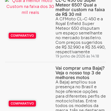
CL-C 450 ou Super
Meteor 650? Qual a
melhor custom na faixa
de R$ 30 mil
A CFMoto CL-C 450 e a
Royal Enfield Super
Meteor 650 disputam
um espaço semelhante
COMPARATIVO
no mercado brasileiro.
Com preços sugeridos
de R$ 32.990 e R$ 35.490,
respectivamente
19 junho de 2026 às 14:18
Vai comprar uma Bajaj?
Veja o nosso top 3 de
melhores motos
A Bajaj ampliou sua
presença no Brasil e
hoje oferece opções
para diferentes perfis de
motociclistas. Entre
COMPARATIVO
todos os modelos da
marca, três se destacam