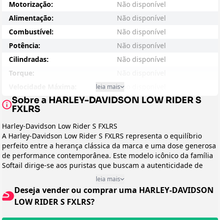
Motorização:
Não disponível
Alimentação:
Não disponível
Combustível:
Não disponível
Potência:
Não disponível
Cilindradas:
Não disponível
Torque:
Não disponível
Velocidade Máxima:
Não disponível
leia mais
Sobre a HARLEY-DAVIDSON LOW RIDER S
Consumo - Cidade:
Não disponível
FXLRS
Consumo - Estrada:
Não disponível
Harley-Davidson Low Rider S FXLRS
Entre-eixos:
Não disponível
A Harley-Davidson Low Rider S FXLRS representa o equilíbrio
Peso:
Não disponível
perfeito entre a herança clássica da marca e uma dose generosa
de performance contemporânea. Este modelo icônico da família
Suspensão Dianteira:
Não disponível
Softail dirige-se aos puristas que buscam a autenticidade de
Suspensão Traseira:
Não disponível
uma Harley tradicional, mas com uma atitude mais agressiva e
leia mais
Freio:
Não disponível
capacidades dinâmicas superiores. É a escolha ideal para
Deseja vender ou comprar uma HARLEY-DAVIDSON
motociclistas experientes que valorizam tanto a tradição quanto
Preço Sugerido:
Não disponível
LOW RIDER S FXLRS?
o desempenho, dispostos a investir em uma máquina que
Arrefecimento:
Não disponível
proporciona status e emoções intensas a cada acelerada.