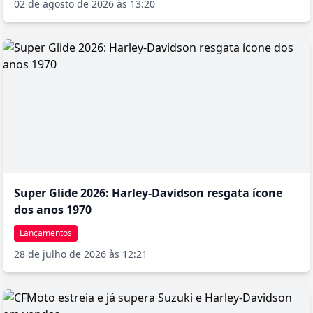
02 de agosto de 2026 às 13:20
dirigibilidade característica.
Curiosidades e Pontos de Destaque
Um dos elementos mais distintivos da Low Rider S é o farol
carenado, uma referência direta aos modelos utilizados por
clubes de motociclistas na costa oeste americana na década de
1980. A instrumentação combina um velocímetro e tacômetro
analógicos instalados no tanque, numa disposição que remete
ao modelo original de 1977, mas com um toque de modernidade.
Outra característica única é o sistema de escape 2-em-2, com
ponteiras sobrepostas do lado direito que produzem a
sonoridade característica da marca, mas com uma tonalidade
mais agressiva. A motocicleta conta ainda com sistema de
ignição sem chave
com módulo de segurança e imobilizador,
aumentando a conveniência e a proteção. Apesar de seu apelo
Super Glide 2026: Harley-Davidson resgata ícone
nostálgico, a Low Rider S incorpora tecnologias modernas como
dos anos 1970
iluminação em LED e um sistema eletrônico de gerenciamento
do motor que permite melhor resposta do acelerador e controle
Lançamentos
de emissões. Esta fusão entre tradição e modernidade faz da
28 de julho de 2026 às 12:21
Low Rider S uma das representantes mais autênticas da filosofia
atual da Harley-Davidson.