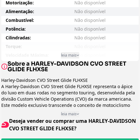
Motorização:
Não disponível
Alimentação:
Não disponível
Combustível:
Não disponível
Potência:
Não disponível
Cilindradas:
Não disponível
Torque:
Não disponível
Velocidade Máxima:
Não disponível
leia mais
Sobre a HARLEY-DAVIDSON CVO STREET
Consumo - Cidade:
Não disponível
GLIDE FLHXSE
Consumo - Estrada:
Não disponível
Harley-Davidson CVO Street Glide FLHXSE
Entre-eixos:
Não disponível
A Harley-Davidson CVO Street Glide FLHXSE representa o ápice
Peso:
Não disponível
do luxo em duas rodas no segmento touring, desenvolvida pela
divisão Custom Vehicle Operations (CVO) da marca americana.
Suspensão Dianteira:
Não disponível
Este modelo exclusivo transcende o conceito de motociclismo
Suspensão Traseira:
Não disponível
tradicional, oferecendo uma experiência premium para aqueles
leia mais
Freio:
Não disponível
que buscam o máximo em conforto, tecnologia e personalização.
Deseja vender ou comprar uma HARLEY-DAVIDSON
Direcionada aos entusiastas mais exigentes e colecionadores, a
Preço Sugerido:
Não disponível
CVO STREET GLIDE FLHXSE?
CVO Street Glide combina o espírito indomável da Harley-
Arrefecimento:
Não disponível
Davidson com refinamentos que a elevam ao status de obra de