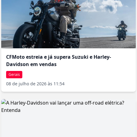
técnicos especializados que assinam cada unidade, reforçando o
caráter exclusivo do modelo. A Harley-Davidson garante que
menos de 5% de sua produção anual corresponde aos modelos
CVO, mantendo a raridade e o valor destes exemplares ao longo
do tempo.
CFMoto estreia e já supera Suzuki e Harley-
Davidson em vendas
Gerais
08 de julho de 2026 às 11:54