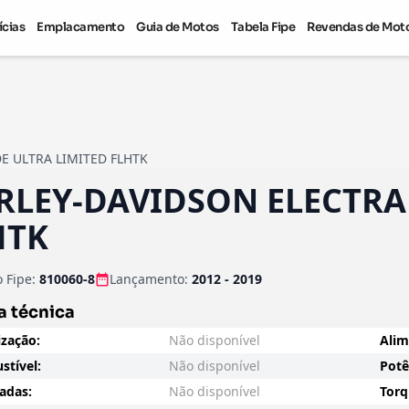
ícias
Emplacamento
Guia de Motos
Tabela Fipe
Revendas de Mot
DE ULTRA LIMITED FLHTK
RLEY-DAVIDSON ELECTRA 
HTK
 Fipe:
810060-8
Lançamento:
2012 - 2019
a técnica
zação:
Não disponível
Alim
tível:
Não disponível
Potê
radas:
Não disponível
Torq