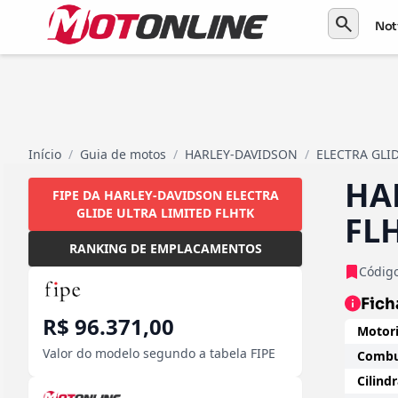
search
Not
Início
/
Guia de motos
/
HARLEY-DAVIDSON
/
ELECTRA GLI
HA
FIPE DA HARLEY-DAVIDSON ELECTRA
GLIDE ULTRA LIMITED FLHTK
FL
RANKING DE EMPLACAMENTOS
Código
Fich
R$ 96.371,00
Motori
Valor do modelo segundo a tabela FIPE
Combus
Cilind