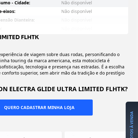
umo - Cidade:
Não disponível
e-eixos:
Não disponível
ensão Dianteira:
Não disponível
o:
Não disponível
IMITED FLHTK
fecimento:
Não disponível
smissão:
Não disponível
 experiência de viagem sobre duas rodas, personificando o
ida:
Não disponível
 linha touring da marca americana, esta motocicleta é
sis:
Não disponível
fisticação, tecnologia e presença nas estradas. É a escolha
cidade do Tanque:
Não disponível
 conforto superior, sem abrir mão da tradição e do prestígio
te da suspensão traseira:
Não disponível
ON ELECTRA GLIDE ULTRA LIMITED FLHTK?
imited exibe um design majestoso que combina elementos
s de Série:
Não disponível
enagem frontal com formato de morcego (batwing), pelos
e pelo top-case traseiro que complementa o conjunto. Os
etro x Curso:
Não disponível
QUERO CADASTRAR MINHA LOJA
premium, disponíveis em combinações exclusivas que
VER MOTOS À VENDA
família Electra Glide evoluiu constantemente, e a versão
ento, chegando ao mercado brasileiro como um dos modelos