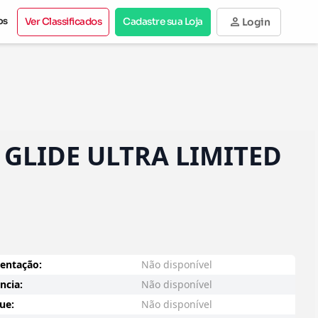
person
os
Ver Classificados
Cadastre sua Loja
Login
GLIDE ULTRA LIMITED
entação:
Não disponível
ncia:
Não disponível
ue:
Não disponível