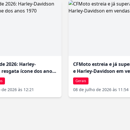
ma viagens longas em experiências mais relaxantes. A capacidade 
sa
130 litros
, permitindo acomodar bagagem para semanas de viag
a por departamentos de polícia e escolta presidencial em diversos
de 2026: Harley-
CFMoto estreia e já supe
 resgata ícone dos anos
e Harley-Davidson em v
os
Gerais
o de 2026 às 12:21
08 de julho de 2026 às 11:54