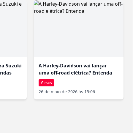
de carga combinada das malas laterais e do top-case
em. Como curiosidade, a Ultra Limited é frequentemente
 países, atestando sua confiabilidade e presença imponente.
ra Suzuki
A Harley-Davidson vai lançar
endas
uma off-road elétrica? Entenda
Gerais
26 de maio de 2026 às 15:06