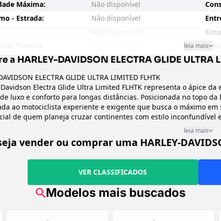
dade Máxima:
Não disponível
Cons
o - Estrada:
Não disponível
Entr
Não disponível
Susp
são Traseira:
Não disponível
Frei
leia mais
re a HARLEY-DAVIDSON ELECTRA GLIDE ULTRA L
Sugerido:
Não disponível
Arre
em Movimento:
Não disponível
Tran
DAVIDSON ELECTRA GLIDE ULTRA LIMITED FLHTK
-Davidson Electra Glide Ultra Limited FLHTK representa o ápice da
 do Banco:
Não disponível
Part
 de luxo e conforto para longas distâncias. Posicionada no topo da
ianteiro:
Não disponível
Chas
ada ao motociclista experiente e exigente que busca o máximo em so
raseiro:
Não disponível
Capa
cial de quem planeja cruzar continentes com estilo inconfundível e
as uma Harley-Davidson pode oferecer.
 da suspensão
leia mais
Não disponível
Ajus
 Categoria
ira:
seja vender ou comprar uma HARLEY-DAVIDS
cada como uma autêntica touring de luxo, a Electra Glide Ultra L
a:
Não disponível
Iten
s e modernos. Sua silhueta imponente é marcada pelo icônico car
ara-brisas, pelas malas rígidas laterais de generosas dimensões 
imento x Lagura X
Não disponível
Diâm
VER CLASSIFICADOS
tos cromados abundantes contrastam com as pinturas metálicas 
:
 sua presença nas estradas. Lançada originalmente nos anos 60, a 
ia mínima do solo:
Não disponível
Modelos mais buscados
mited representa seu ápice em termos de equipamentos e refinam
stigiados da marca.
 Desempenho