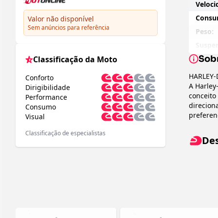
Veloci
Consum
Valor não disponível
Sem anúncios para referência
Peso:
Suspen
Sob
Classificação da Moto
Preço 
Peso 
HARLEY-
Conforto
A Harley
Altura
Dirigibilidade
conceito
Performance
Pneu D
direcion
Consumo
Pneu T
preferen
Visual
que apen
Ajuste
Classificação de especialistas
Design e
diante
De
Classifi
Balanç
clássico
amplos p
Compr
acabamen
Altura
destacam
Disânc
Ultra Li
mais pre
Motor e