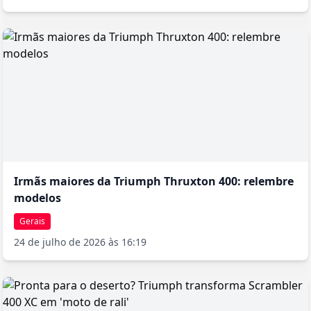
o controle da câmera diretamente pelos comandos da
motocicleta. A iluminação é toda em LED, incluindo farol com DRL
(luz de rodagem diurna) e uma tomada USB sob o banco
completa o pacote de conveniência. Curiosamente, a Scrambler
1200 XC ganhou fama extra ao ser utilizada em cenas de ação do
filme 007 - Sem Tempo para Morrer, reforçando seu caráter
aventureiro e versátil.
Irmãs maiores da Triumph Thruxton 400: relembre
modelos
Gerais
24 de julho de 2026 às 16:19