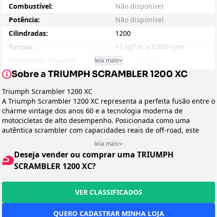
Combustível:
Não disponível
Potência:
Não disponível
Cilindradas:
1200
Torque:
11 kgf.m a 3.950 rpm
Velocidade Máxima:
Não disponível
leia mais
Sobre a TRIUMPH SCRAMBLER 1200 XC
Consumo - Cidade:
Não disponível
Consumo - Estrada:
Não disponível
Triumph Scrambler 1200 XC
A Triumph Scrambler 1200 XC representa a perfeita fusão entre o
Entre-eixos:
1530
charme vintage dos anos 60 e a tecnologia moderna de
Peso:
205
motocicletas de alto desempenho. Posicionada como uma
Suspensão Dianteira:
Não disponível
autêntica scrambler com capacidades reais de off-road, este
modelo mira no motociclista que busca versatilidade sem abrir
Suspensão Traseira:
Não disponível
leia mais
mão do estilo clássico. É a escolha ideal para quem deseja uma
Deseja vender ou comprar uma TRIUMPH
Freio:
Não disponível
moto que transite com desenvoltura tanto no asfalto urbano
SCRAMBLER 1200 XC?
quanto em trilhas e estradas não pavimentadas.
Preço Sugerido:
Não disponível
Design e Categoria
Arrefecimento:
Líquido
Classificada como uma autêntica scrambler moderna, a 1200 XC
VER CLASSIFICADOS
Peso em Movimento:
Não disponível
exibe um design que homenageia as motos off-road dos anos 60,
mas com uma interpretação contemporânea e sofisticada.
Transmissão:
Não disponível
QUERO CADASTRAR MINHA LOJA