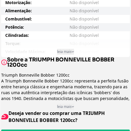
Motorização:
Não disponível
Alimentação:
Não disponível
Combustível:
Não disponível
Potência:
Não disponível
Cilindradas:
Não disponível
Torque:
Não disponível
Velocidade Máxima:
Não disponível
leia mais
Sobre a TRIUMPH BONNEVILLE BOBBER
Consumo - Cidade:
Não disponível
1200cc
Consumo - Estrada:
Não disponível
Triumph Bonneville Bobber 1200cc
Entre-eixos:
Não disponível
A Triumph Bonneville Bobber 1200cc representa a perfeita fusão
Peso:
Não disponível
entre herança clássica e engenharia moderna, trazendo para as
ruas uma autêntica interpretação das icônicas 'bobbers' dos
Suspensão Dianteira:
Não disponível
anos 1940. Destinada a motociclistas que buscam personalidade,
Suspensão Traseira:
Não disponível
exclusividade e uma experiência de pilotagem visceral, a Bobber
leia mais
Freio:
Não disponível
se diferencia por seu minimalismo proposital e seu caráter
Deseja vender ou comprar uma TRIUMPH
rebelde, oferecendo uma alternativa refinada no universo das
Preço Sugerido:
Não disponível
BONNEVILLE BOBBER 1200cc?
customs que valoriza tanto a estética quanto o desempenho.
Arrefecimento:
Não disponível
Design e Categoria