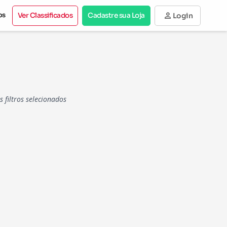
person
os
Ver Classificados
Cadastre sua Loja
Login
filtros selecionados