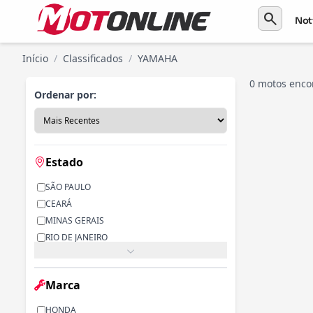
search
Not
Início
/
Classificados
/
YAMAHA
0 motos enco
Ordenar por:
Estado
SÃO PAULO
CEARÁ
MINAS GERAIS
RIO DE JANEIRO
PARANÁ
RIO GRANDE DO SUL
Marca
ALAGOAS
BAHIA
HONDA