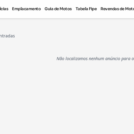
ícias
Emplacamento
Guia de Motos
Tabela Fipe
Revendas de Mot
ntradas
Não localizamos nenhum anúncio para os 