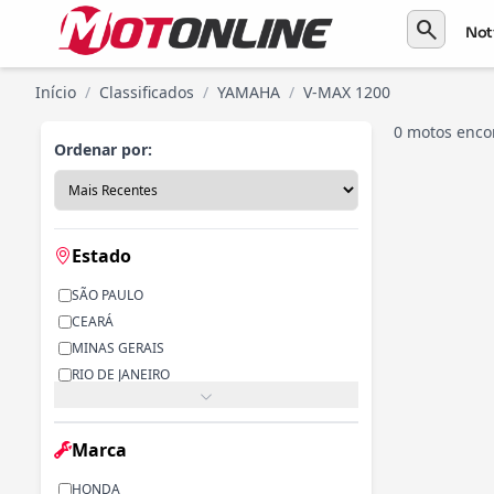
search
Not
Início
/
Classificados
/
YAMAHA
/
V-MAX 1200
0 motos enco
Ordenar por:
Estado
SÃO PAULO
CEARÁ
MINAS GERAIS
RIO DE JANEIRO
PARANÁ
RIO GRANDE DO SUL
Marca
ALAGOAS
BAHIA
HONDA