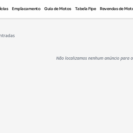
ícias
Emplacamento
Guia de Motos
Tabela Fipe
Revendas de Mot
ntradas
Não localizamos nenhum anúncio para os 