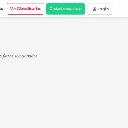
person
os
Ver Classificados
Cadastre sua Loja
Login
filtros selecionados