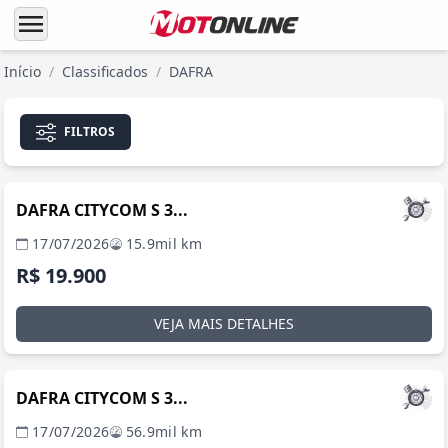
menu
Início
/
Classificados
/
DAFRA
FILTROS
SÃO PAULO / SP
DAFRA CITYCOM S 3...
17/07/2026
15.9mil km
R$ 19.900
VEJA MAIS DETALHES
SÃO PAULO / SP
DAFRA CITYCOM S 3...
17/07/2026
56.9mil km