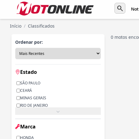
search
Not
Início
/
Classificados
0 motos enco
Ordenar por:
Estado
SÃO PAULO
CEARÁ
MINAS GERAIS
RIO DE JANEIRO
PARANÁ
RIO GRANDE DO SUL
Marca
ALAGOAS
BAHIA
HONDA