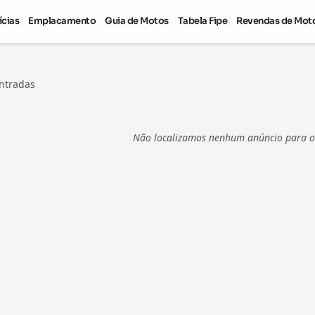
ícias
Emplacamento
Guia de Motos
Tabela Fipe
Revendas de Mot
ntradas
Não localizamos nenhum anúncio para os 