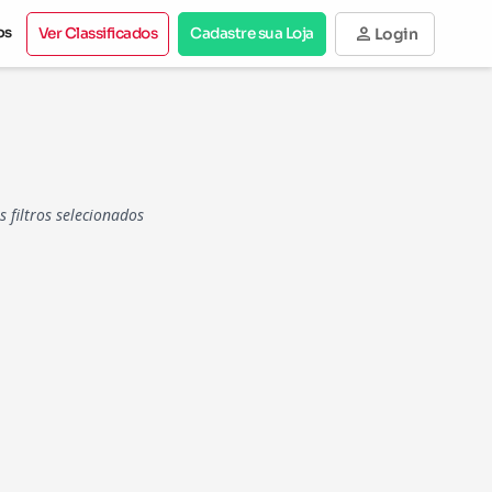
person
os
Ver Classificados
Cadastre sua Loja
Login
filtros selecionados