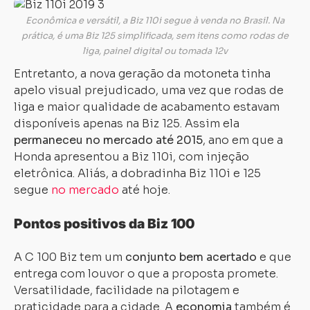
Econômica e versátil, a Biz 110i segue à venda no Brasil. Na
prática, é uma Biz 125 simplificada, sem itens como rodas de
liga, painel digital ou tomada 12v
Entretanto, a nova geração da motoneta tinha
apelo visual prejudicado, uma vez que rodas de
liga e maior qualidade de acabamento estavam
disponíveis apenas na Biz 125. Assim ela
permaneceu no mercado até 2015
, ano em que a
Honda apresentou a Biz 110i, com injeção
eletrônica. Aliás, a dobradinha Biz 110i e 125
segue
no mercado
até hoje.
Pontos positivos da Biz 100
A C 100 Biz tem um
conjunto bem acertado
e que
entrega com louvor o que a proposta promete.
Versatilidade, facilidade na pilotagem e
praticidade para a cidade. A
economia
também é