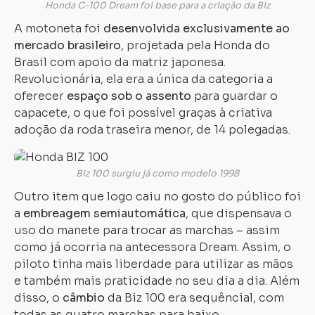
Honda C-100 Dream foi base para a criação da Biz
A motoneta foi
desenvolvida exclusivamente ao
mercado brasileiro
, projetada pela Honda do
Brasil com apoio da matriz japonesa.
Revolucionária, ela era a única da categoria a
oferecer
espaço sob o assento
para guardar o
capacete, o que foi possível graças à criativa
adoção da roda traseira menor, de 14 polegadas.
Biz 100 surgiu já como modelo 1998
Outro item que logo caiu no gosto do público foi
a
embreagem semiautomática
, que dispensava o
uso do manete para trocar as marchas – assim
como já ocorria na antecessora Dream. Assim, o
piloto tinha mais liberdade para utilizar as mãos
e também mais praticidade no seu dia a dia. Além
disso, o
câmbio
da Biz 100 era sequêncial, com
todas as quatro marchas para baixo.