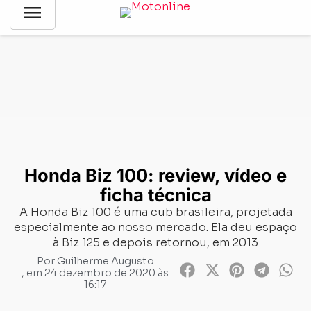
menu
Notícias
-
Mercado
-
Honda Biz 100: review, vídeo e ficha
técnica
Honda Biz 100: review, vídeo e
ficha técnica
A Honda Biz 100 é uma cub brasileira, projetada
especialmente ao nosso mercado. Ela deu espaço
à Biz 125 e depois retornou, em 2013
Por
Guilherme Augusto
, em
24 dezembro de 2020 às
16:17