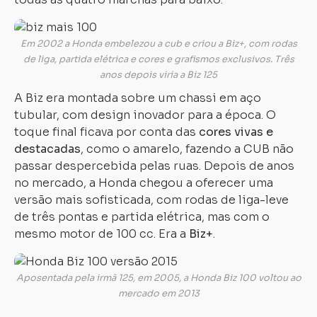
Em 2002 a Honda embelezou a cub e criou a Biz+, com rodas
de liga, partida elétrica e cores e grafismos exclusivos. Três
anos depois viria a Biz 125
A Biz era montada sobre um chassi em aço
tubular, com design inovador para a época. O
toque final ficava por conta das
cores vivas e
destacadas
, como o amarelo, fazendo a CUB não
passar despercebida pelas ruas. Depois de anos
no mercado, a Honda chegou a oferecer uma
versão mais sofisticada, com rodas de liga-leve
de três pontas e partida elétrica, mas com o
mesmo motor de 100 cc. Era a
Biz+
.
Aposentada pela irmã 125, em 2005, a Honda Biz 100 voltou ao
mercado em 2013