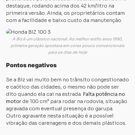
destaque, rodando acima dos 42 km/litro na
primeira versão. Ainda, os proprietários contam
com a facilidade e baixo custo da manutenção.
A Biz é um clássico nacional. Ao melhor estilo anos 1990,
primeira geração apostava em cores pouco convencionais
para os dias de hoje
Pontos negativos
Se a Biz vai muito bem no trânsito congestionado
Carregando...
Carregando...
e caótico das cidades, o mesmo não pode ser
dito quando ela cai na estrada.
Falta potência no
motor
de 100 cm³ para rodar na rodovia, situação
agravada com eventual presença do garupa.
Outro agravante nesta situação é a possível
vibração das carenagens e dos demais plásticos.