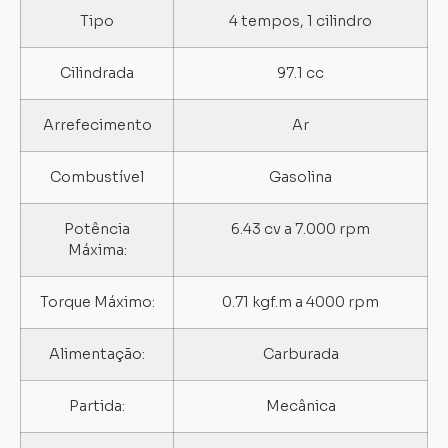
Tipo
4 tempos, 1 cilindro
Cilindrada
97.1 cc
Arrefecimento
Ar
Combustível
Gasolina
Potência
6.43 cv a 7.000 rpm
Máxima:
Torque Máximo:
0.71 kgf.m a 4000 rpm
Alimentação:
Carburada
Partida:
Mecânica