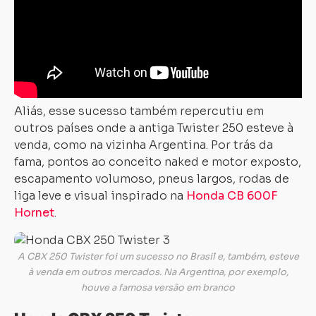
Aliás, esse sucesso também repercutiu em
outros países onde a antiga Twister 250 esteve à
venda, como na vizinha Argentina. Por trás da
fama, pontos ao conceito naked e motor exposto,
escapamento volumoso, pneus largos, rodas de
liga leve e visual inspirado na
Honda CB 600F
Hornet
.
A CBX 250 Twister foi um sucesso no Brasil e, também, esteve
à venda em outros mercados. Na Argentina, por exemplo,
houve a famosa versão em branco