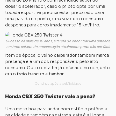
mais de 20 km/litro com facilidade sabendo
dosar o acelerador, caso o piloto opte por uma
tocada esportiva precisa estar preparado para
uma parada no posto, uma vez que o consumo
despenca para aproximadamente 15 km/litro.
Carregando...
Carregando...
Sucesso há mais de 10 anos, a tarefa de encontrar uma unidade
em bom estado de conservação atualmente pode não ser fácil
Item de época, o velho
carburador
também marca
presença e é um dos responsáveis pelo alto
consumo. Outro detalhe já defasado no conjunto
era o
freio traseiro a tambor
.
Honda CBX 250 Twister vale a pena?
Uma moto boa para andar com estilo e potência
na cidade e também na estrada, esta é a Honda