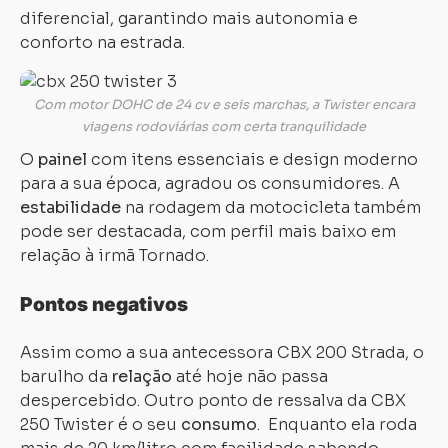
diferencial, garantindo mais autonomia e
conforto na estrada.
Com motor DOHC de 24 cv e seis marchas, a Twister encara
viagens rodoviárias com certa tranquilidade
O
painel
com itens essenciais e design moderno
para a sua época, agradou os consumidores. A
estabilidade
na rodagem da motocicleta também
pode ser destacada, com perfil mais baixo em
relação à irmã Tornado.
Pontos negativos
Assim como a sua antecessora CBX 200 Strada, o
barulho da
relação
até hoje não passa
despercebido. Outro ponto de ressalva da CBX
250 Twister é o seu
consumo
. Enquanto ela roda