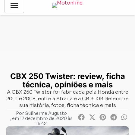
menu
Notícias
-
Mercado
-
CBX 250 Twister: review, ficha técnica,
opiniões e mais
CBX 250 Twister: review, ficha
técnica, opiniões e mais
A CBX 250 Twister foi fabricada pela Honda entre
2001 e 2008, entre a Strada e a CB 300R. Relembre
sua história, fotos, ficha técnica e mais
Por
Guilherme Augusto
, em
17 dezembro de 2020 às
16:42