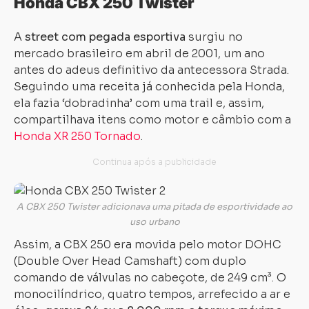
Honda CBX 250 Twister
A
street com pegada esportiva
surgiu no
mercado brasileiro em abril de 2001, um ano
antes do adeus definitivo da antecessora Strada.
Seguindo uma receita já conhecida pela Honda,
ela fazia ‘dobradinha’ com uma trail e, assim,
compartilhava itens como motor e câmbio com a
Honda XR 250 Tornado
.
A CBX 250 Twister adicionava uma pitada de esportividade ao
uso urbano
Assim, a CBX 250 era movida pelo motor DOHC
(Double Over Head Camshaft) com duplo
comando de válvulas no cabeçote, de 249 cm³. O
monocilíndrico, quatro tempos, arrefecido a ar e