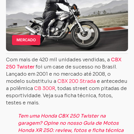
MERCADO
Com mais de 420 mil unidades vendidas, a
CBX
250 Twister
foi um case de sucesso no Brasil.
Lançado em 2001 e no mercado até 2008, o
modelo substituiu a
CBX 200 Strada
e antecedeu
a polêmica
CB 300R
, todas street com pitadas de
esportividade. Veja sua ficha técnica, fotos,
testes e mais.
Tem uma Honda CBX 250 Twister na
garagem? Opine no nosso Guia de Motos
Honda XR 250: review, fotos e ficha técnica