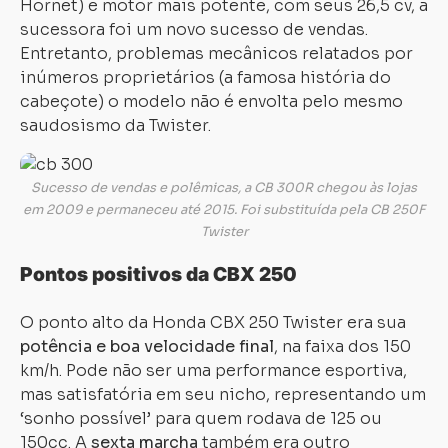
Hornet) e motor mais potente, com seus 26,5 cv, a
sucessora foi um novo sucesso de vendas.
Entretanto, problemas mecânicos relatados por
inúmeros proprietários (a famosa história do
cabeçote) o modelo não é envolta pelo mesmo
saudosismo da Twister.
Sucesso de vendas e polêmicas, a CB 300R chegou às lojas
em 2009 e permaneceu até 2015. Foi substituída pela CB 250F
Twister
Pontos positivos da CBX 250
O ponto alto da Honda CBX 250 Twister era sua
potência e boa velocidade final
, na faixa dos 150
km/h. Pode não ser uma performance esportiva,
mas satisfatória em seu nicho, representando um
‘sonho possível’ para quem rodava de 125 ou
150cc. A
sexta marcha
também era outro