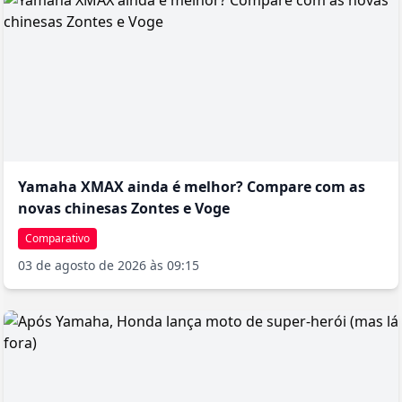
nakeds esportivas com ergonomia mais ereta, resultando em
conforto para o uso diário sem sacrificar a diversão nas estradas
sinuosas. Vale destacar que este modelo não deve ser
confundido com a atual MT-03 de 321cc, que apesar de
compartilhar o nome, representa uma proposta completamente
diferente na linha Yamaha. A versão 660cc tornou-se um item de
colecionador, valorizado por sua simplicidade mecânica,
confiabilidade e personalidade única no universo das nakeds
médias.
Yamaha XMAX ainda é melhor? Compare com as
novas chinesas Zontes e Voge
Comparativo
03 de agosto de 2026 às 09:15