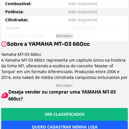
Combustível:
Não disponível
Potência:
Não disponível
Cilindradas:
Não disponível
Torque:
Não disponível
Velocidade Máxima:
Não disponível
leia mais
Sobre a YAMAHA MT-03 660cc
Consumo - Cidade:
Não disponível
Consumo - Estrada:
Não disponível
Yamaha MT-03 660cc
A Yamaha MT-03 660cc representa um capítulo único na história
Entre-eixos:
Não disponível
da linha MT, oferecendo a essência do conceito 'Master of
Peso:
Não disponível
Torque' em um formato diferenciado. Produzida entre 2006 e
Suspensão Dianteira:
Não disponível
2014, esta naked de média cilindrada conquistou entusiastas por
combinar a simplicidade mecânica de um monocilíndrico com
Suspensão Traseira:
Não disponível
leia mais
uma personalidade urbana rebelde e versatilidade
Deseja vender ou comprar uma YAMAHA MT-03
Freio:
Não disponível
surpreendente. Direcionada a motociclistas que buscavam uma
660cc?
alternativa mais leve e minimalista às grandes nakeds, sem abrir
Preço Sugerido:
Não disponível
mão de torque generoso e caráter distintivo.
Arrefecimento:
Não disponível
Design e Categoria
VER CLASSIFICADOS
Peso em Movimento:
Não disponível
Pertencente à categoria naked (roadster), a MT-03 660cc
apresenta um visual despojado e funcional, com linhas
Transmissão:
Não disponível
QUERO CADASTRAR MINHA LOJA