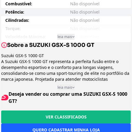
Combustível:
Não disponível
Potência:
Não disponível
Cilindradas:
Não disponível
Torque:
Não disponível
Velocidade Máxima:
Não disponível
leia mais
Sobre a SUZUKI GSX-S 1000 GT
Consumo - Cidade:
Não disponível
Consumo - Estrada:
Não disponível
Suzuki GSX-S 1000 GT
A Suzuki GSX-S 1000 GT representa a perfeita fusão entre o
Entre-eixos:
Não disponível
desempenho esportivo e o conforto para longas viagens,
Peso:
Não disponível
consolidando-se como uma sport-touring de elite no portfólio da
Suspensão Dianteira:
Não disponível
marca japonesa. Projetada para atender motociclistas
experientes que não abrem mão de adrenalina, mas precisam de
Suspensão Traseira:
Não disponível
leia mais
versatilidade para viagens de longa distância, a GSX-S 1000 GT
Deseja vender ou comprar uma SUZUKI GSX-S 1000
Freio:
Não disponível
entrega o melhor dos dois mundos: a emoção de uma esportiva
GT?
com a praticidade e conforto necessários para percorrer grandes
Preço Sugerido:
Não disponível
trajetos sem sacrificar o prazer de pilotar.
Arrefecimento:
Não disponível
Design e Categoria
VER CLASSIFICADOS
Peso em Movimento:
Não disponível
Enquadrada na categoria Sport-Touring, a GSX-S 1000 GT
apresenta um design agressivo e aerodinâmico que não esconde
Transmissão:
Não disponível
QUERO CADASTRAR MINHA LOJA