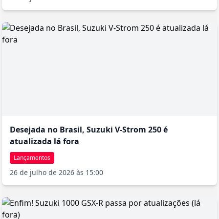
controle de música. O sistema eletrônico de assistência ao piloto
(S.I.R.S.) inclui controle de tração ajustável em 5 níveis, modos de
pilotagem selecionáveis e quick-shifter bidirecional de série, que
permite trocas de marcha sem o uso da embreagem, tanto para
subir quanto para reduzir. Outro diferencial prático são as alças
laterais para fixação de bagagem e os suportes para malas
rígidas originais, que transformam a GT em uma verdadeira
companheira de viagens. Além disso, o assento amplo, o para-
brisa ajustável e a posição de pilotagem mais ereta em
comparação às esportivas puras demonstram o
comprometimento da Suzuki em criar uma motocicleta
genuinamente versátil, capaz de encarar com desenvoltura tanto
o uso diário quanto as viagens de fim de semana ou as grandes
Desejada no Brasil, Suzuki V-Strom 250 é
aventuras rodoviárias.
atualizada lá fora
Lançamentos
26 de julho de 2026 às 15:00