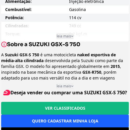
Alimentação:
Injeção eletrônica
Combustível:
Gasolina
Potência:
114 cv
Cilindradas:
749 cc
Torque:
8,2 kgf.m
leia mais
Velocidade Máxima:
240 km/h
Sobre a SUZUKI GSX-S 750
Consumo - Cidade:
N/D
A
Suzuki GSX-S 750
é uma motocicleta
naked esportiva de
Consumo - Estrada:
N/D
média-alta cilindrada
desenvolvida pela Suzuki como parte da
família GSX. O modelo foi apresentado globalmente em
Entre-eixos:
1455 mm
2015
,
inspirado na base mecânica da esportiva
GSX-R750
, porém
Peso:
213 kg
adaptado para uso mais versátil no dia a dia e em viagens
Suspensão Dianteira:
Garfo invertido
curtas.
leia mais
O motor é um
quatro cilindros em linha de 749 cc
, derivado da
Suspensão Traseira:
Monoamortecedor
Deseja vender ou comprar uma SUZUKI GSX-S 750?
GSX-R, mas recalibrado para oferecer
mais torque em médias
Duplo disco dianteiro e
rotações e melhor dirigibilidade urbana
. Esse conjunto garante
Freio:
disco traseiro com ABS
aceleração forte, funcionamento suave e comportamento
VER CLASSIFICADOS
esportivo, características tradicionais dos motores quatro
Preço Sugerido:
R$ 38.000
cilindros da marca.
Arrefecimento:
QUERO CADASTRAR MINHA LOJA
Líquido
No Brasil, a GSX-S 750 conquistou espaço entre motociclistas que
Peso em Movimento:
213 kg