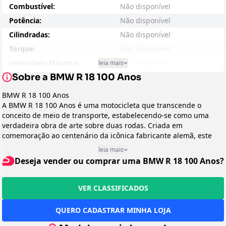
Combustível:
Não disponível
Potência:
Não disponível
Cilindradas:
Não disponível
Torque:
Não disponível
Velocidade Máxima:
Não disponível
leia mais
Sobre a BMW R 18 100 Anos
Consumo - Cidade:
Não disponível
Consumo - Estrada:
Não disponível
BMW R 18 100 Anos
A BMW R 18 100 Anos é uma motocicleta que transcende o
Entre-eixos:
Não disponível
conceito de meio de transporte, estabelecendo-se como uma
Peso:
Não disponível
verdadeira obra de arte sobre duas rodas. Criada em
Suspensão Dianteira:
Não disponível
comemoração ao centenário da icônica fabricante alemã, este
modelo exclusivo representa a perfeita fusão entre o legado
Suspensão Traseira:
Não disponível
leia mais
histórico da marca e sua visão para o futuro. Destinada a
Deseja vender ou comprar uma BMW R 18 100 Anos?
Freio:
Não disponível
entusiastas e colecionadores que apreciam o refinamento
artesanal, a tradição motociclística e o prestígio de possuir uma
Preço Sugerido:
Não disponível
peça única e limitada da história da BMW Motorrad.
VER CLASSIFICADOS
Arrefecimento:
Não disponível
Design e Categoria
Peso em Movimento:
Não disponível
Classificada como uma autêntica
custom cruiser
, a R 18 100
QUERO CADASTRAR MINHA LOJA
Anos exibe um design que presta homenagem à lendária BMW R
Transmissão:
Não disponível