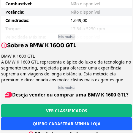
Combustível:
Não disponível
Potência:
Não disponível
Cilindradas:
1.649,00
Torque:
17.84 a 5250 rpm
Velocidade Máxima:
Não disponível
leia mais
Sobre a BMW K 1600 GTL
Consumo - Cidade:
N/D
Consumo - Estrada:
N/D
BMW K 1600 GTL
A BMW K 1600 GTL representa o ápice do luxo e da tecnologia no
Entre-eixos:
1680
segmento touring, projetada para oferecer uma experiência
Peso:
321,00kg
suprema em viagens de longa distância. Esta motocicleta
Suspensão Dianteira:
Não disponível
premium é direcionada aos motociclistas mais exigentes que
buscam o máximo em conforto, potência e sofisticação, sem abrir
Suspensão Traseira:
Não disponível
leia mais
mão da tradicional engenharia alemã. Posicionada como a
Deseja vender ou comprar uma BMW K 1600 GTL?
Freio:
N/D
flagship da linha touring da BMW, a K 1600 GTL é a companheira
ideal para quem sonha em cruzar continentes sobre duas rodas
Preço Sugerido:
Não disponível
com o mínimo de fadiga e o máximo de prazer.
VER CLASSIFICADOS
Arrefecimento:
Líquido
Design e Categoria
Peso em Movimento:
348,00kg
Pertencente à prestigiada categoria Grand Touring, a K 1600 GTL
QUERO CADASTRAR MINHA LOJA
exibe um design imponente e elegante, com carenagens fluidas
Transmissão:
Não disponível