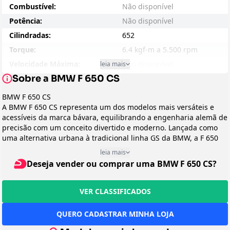
Combustível:
Não disponível
Potência:
Não disponível
Cilindradas:
652
Torque:
6.4 kgf-m a 5.500 rpm
Velocidade Máxima:
Não disponível
leia mais
Sobre a BMW F 650 CS
Consumo - Cidade:
N/D
Consumo - Estrada:
N/D
BMW F 650 CS
A BMW F 650 CS representa um dos modelos mais versáteis e
Entre-eixos:
1493
acessíveis da marca bávara, equilibrando a engenharia alemã de
Peso:
170
precisão com um conceito divertido e moderno. Lançada como
Suspensão Dianteira:
Não disponível
uma alternativa urbana à tradicional linha GS da BMW, a F 650
CS (onde CS significa City/Street) foi desenvolvida para
Suspensão Traseira:
Não disponível
leia mais
conquistar motociclistas que buscavam uma experiência BMW
Deseja vender ou comprar uma BMW F 650 CS?
Freio:
N/D
mais ágil e descomplicada para o uso diário, sem abrir mão da
qualidade e tecnologia que definem a marca.
Preço Sugerido:
Não disponível
Design e Categoria
VER CLASSIFICADOS
Arrefecimento:
Líquido
Classificada como uma motocicleta da categoria street, a BMW F
Peso em Movimento:
187
650 CS foi produzida entre 2001 e 2005, chegando ao Brasil em
QUERO CADASTRAR MINHA LOJA
sua fase inicial. O que mais chama atenção em seu design é a
Transmissão:
Não disponível