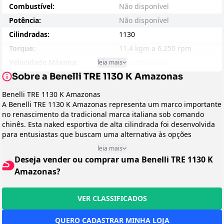
Combustível:
Não disponível
Potência:
Não disponível
Cilindradas:
1130
Torque:
11.4 kgm a 6.250 rpm
Velocidade Máxima:
Não disponível
leia mais
Sobre a Benelli TRE 1130 K Amazonas
Consumo - Cidade:
Não disponível
Consumo - Estrada:
Não disponível
Benelli TRE 1130 K Amazonas
A Benelli TRE 1130 K Amazonas representa um marco importante
Entre-eixos:
1530
no renascimento da tradicional marca italiana sob comando
Peso:
208
chinês. Esta naked esportiva de alta cilindrada foi desenvolvida
Suspensão Dianteira:
Não disponível
para entusiastas que buscam uma alternativa às opções
convencionais do mercado, oferecendo uma combinação única
Suspensão Traseira:
Não disponível
leia mais
de design italiano, desempenho vigoroso e exclusividade nas
Deseja vender ou comprar uma Benelli TRE 1130 K
Freio:
Não disponível
ruas. Batizada em homenagem ao mercado brasileiro, a
Amazonas?
Amazonas é uma motocicleta que não passa despercebida, seja
Preço Sugerido:
Não disponível
pelo visual marcante ou pelo característico ronco de seu motor
Arrefecimento:
Líquido
tricilíndrico.
VER CLASSIFICADOS
Peso em Movimento:
Não disponível
Design e Categoria
Enquadrada na categoria naked, a TRE 1130 K Amazonas exibe
Transmissão:
Não disponível
QUERO CADASTRAR MINHA LOJA