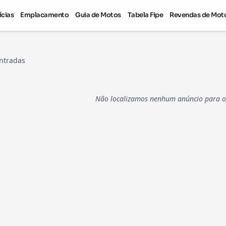
ícias
Emplacamento
Guia de Motos
Tabela Fipe
Revendas de Mot
ntradas
Não localizamos nenhum anúncio para os 