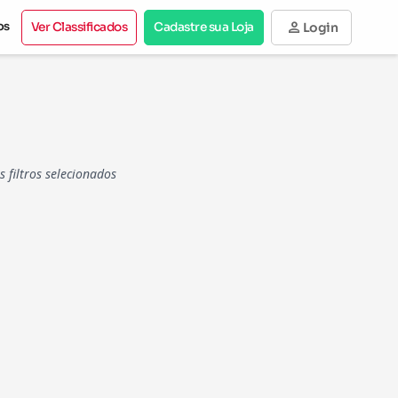
person
os
Ver Classificados
Cadastre sua Loja
Login
filtros selecionados