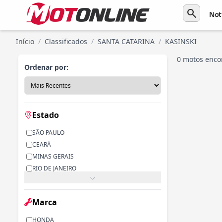
search
Not
Início
/
Classificados
/
SANTA CATARINA
/
KASINSKI
0 motos enco
Ordenar por:
Estado
SÃO PAULO
CEARÁ
MINAS GERAIS
RIO DE JANEIRO
PARANÁ
RIO GRANDE DO SUL
Marca
ALAGOAS
BAHIA
HONDA