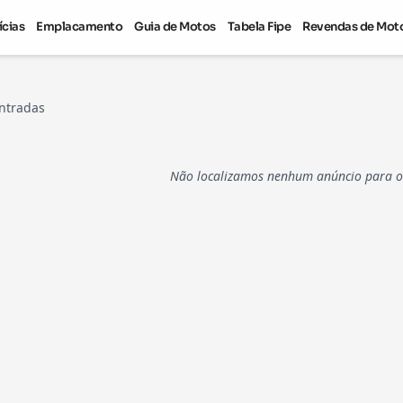
ícias
Emplacamento
Guia de Motos
Tabela Fipe
Revendas de Mot
ntradas
Não localizamos nenhum anúncio para os 