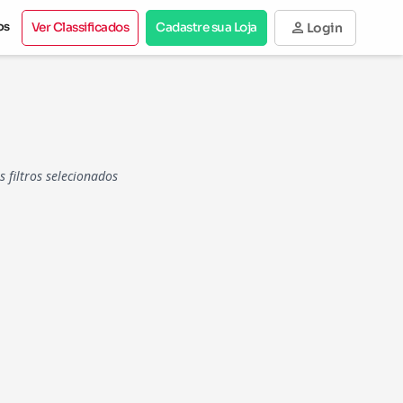
person
os
Ver Classificados
Cadastre sua Loja
Login
filtros selecionados