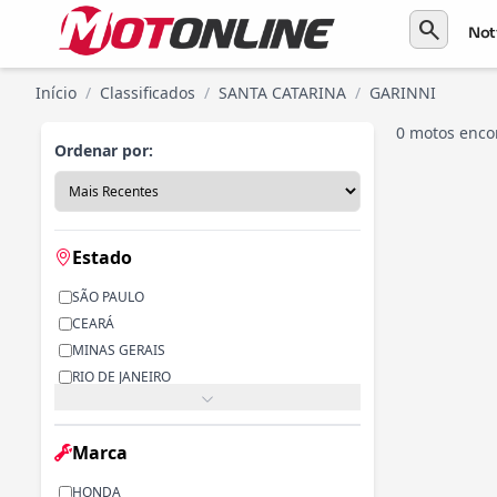
search
Not
Início
/
Classificados
/
SANTA CATARINA
/
GARINNI
0 motos enco
Ordenar por:
Estado
SÃO PAULO
CEARÁ
MINAS GERAIS
RIO DE JANEIRO
PARANÁ
RIO GRANDE DO SUL
Marca
ALAGOAS
BAHIA
HONDA