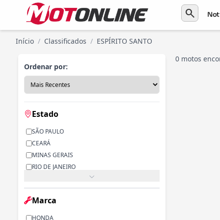
search
Not
Início
/
Classificados
/
ESPÍRITO SANTO
0 motos enco
Ordenar por:
Estado
SÃO PAULO
CEARÁ
MINAS GERAIS
RIO DE JANEIRO
PARANÁ
RIO GRANDE DO SUL
Marca
ALAGOAS
BAHIA
HONDA