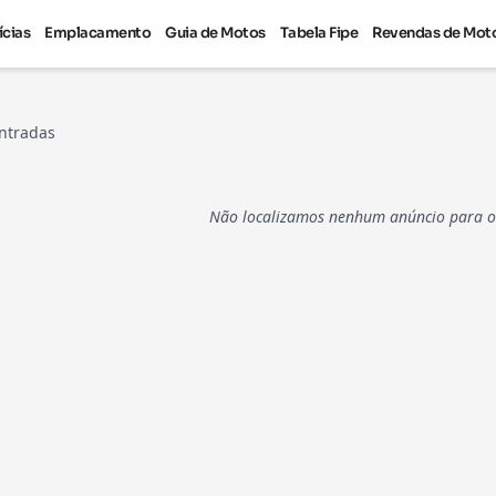
ícias
Emplacamento
Guia de Motos
Tabela Fipe
Revendas de Mot
ntradas
Não localizamos nenhum anúncio para os 