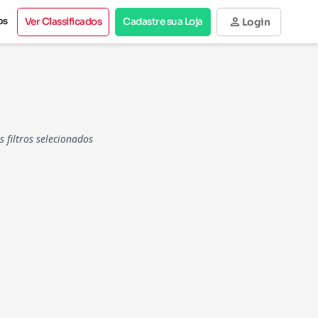
person
os
Ver Classificados
Cadastre sua Loja
Login
filtros selecionados