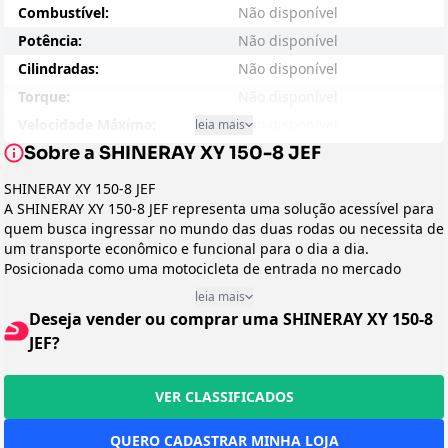
Combustível:
Não disponível
Potência:
Não disponível
Cilindradas:
Não disponível
Torque:
Não disponível
Velocidade Máxima:
Não disponível
leia mais
Sobre a SHINERAY XY 150-8 JEF
Consumo - Cidade:
Não disponível
Consumo - Estrada:
Não disponível
SHINERAY XY 150-8 JEF
A SHINERAY XY 150-8 JEF representa uma solução acessível para
Entre-eixos:
Não disponível
quem busca ingressar no mundo das duas rodas ou necessita de
Peso:
Não disponível
um transporte econômico e funcional para o dia a dia.
Suspensão Dianteira:
Não disponível
Posicionada como uma motocicleta de entrada no mercado
brasileiro, ela atende principalmente trabalhadores, estudantes
Suspensão Traseira:
Não disponível
leia mais
e entregadores que precisam de mobilidade urbana com baixo
Deseja vender ou comprar uma SHINERAY XY 150-8
Freio:
Não disponível
custo de aquisição e manutenção, sem abrir mão da robustez
JEF?
necessária para enfrentar diferentes condições de uso.
Preço Sugerido:
Não disponível
Design e Categoria
Arrefecimento:
Não disponível
Pertencente à categoria Street, a XY 150-8 JEF apresenta um
VER CLASSIFICADOS
Peso em Movimento:
Não disponível
visual simples e funcional, com linhas clássicas que remetem às
tradicionais motocicletas urbanas japonesas dos anos 90.
Transmissão:
Não disponível
QUERO CADASTRAR MINHA LOJA