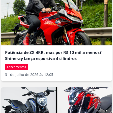
e pequenos comerciantes. Outro ponto de destaque é o
tanque
com capacidade para 12 litros
, que combinado com o consumo
econômico do motor, proporciona uma autonomia considerável,
reduzindo a frequência de abastecimentos. A simplicidade
mecânica é uma vantagem significativa, tornando a manutenção
acessível mesmo para oficinas de bairro, com peças de reposição
de fácil obtenção e preços competitivos. Embora não conte com
tecnologias sofisticadas, a XY 150-8 JEF atende perfeitamente à
proposta de ser uma ferramenta de trabalho confiável e
econômica, cumprindo um importante papel na mobilidade
urbana de milhares de brasileiros que encontram nela sua
Potência de ZX-4RR, mas por R$ 10 mil a menos?
primeira motocicleta ou uma alternativa acessível de transporte.
Shineray lança esportiva 4 cilindros
Lançamentos
31 de julho de 2026 às 12:05