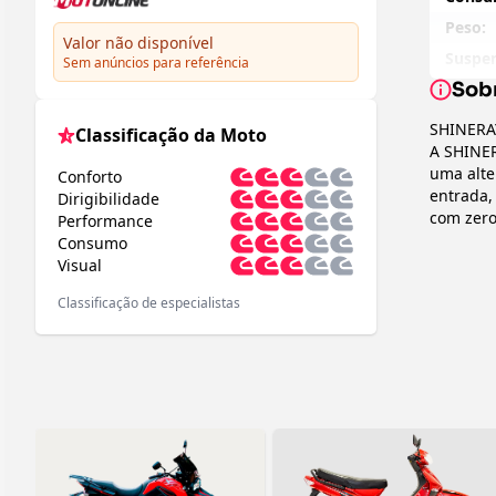
Peso:
Valor não disponível
Suspen
Sem anúncios para referência
Sob
Preço 
Peso 
SHINERA
Classificação da Moto
A SHINER
Altura
uma alte
Conforto
Pneu D
entrada,
Dirigibilidade
Pneu T
com zero
Performance
Design e
Consumo
Ajuste
Pertence
Visual
diante
que equi
Balanç
Classificação de especialistas
contempo
Introduz
Compr
reflete 
Altura
Motor e
Disânc
O coraçã
permite 
60 quilô
embreage
especial