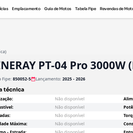
ícias
Emplacamento
Guia de Motos
Tabela Fipe
Revendas de Mot
ica)
NERAY PT-04 Pro 3000W (E
 Fipe:
850052-5
Lançamento:
2025 - 2026
a técnica
zação:
Não disponível
Alim
tível:
Não disponível
Potê
radas:
Não disponível
Torq
dade Máxima:
Não disponível
Cons
o - Estrada:
Não disponível
Entr