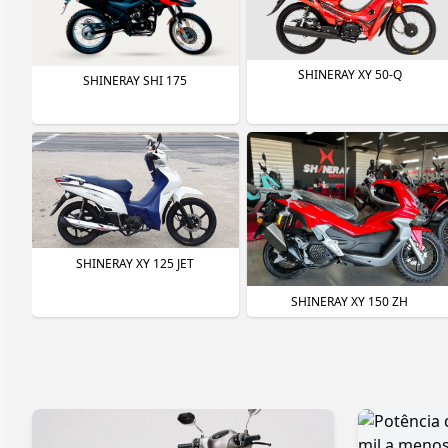
marcha, 
Chassi e 
Construí
urbanos.
SHINERAY XY 50-Q
SHINERAY SHI 175
dependen
imperfei
mais equ
12 poleg
Curiosid
Um dos p
fração d
forte, p
A manute
SHINERAY XY 125 JET
válvulas
enquant
SHINERAY XY 150 ZH
concorre
Por fim,
conscien
urbanos 