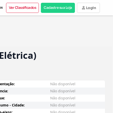
person
os
Ver Classificados
Cadastre sua Loja
Login
létrica)
entação:
Não disponível
ncia:
Não disponível
ue:
Não disponível
umo - Cidade:
Não disponível
e-eixos:
Não disponível