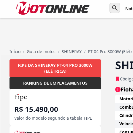
search
Not
Início
/
Guia de motos
/
SHINERAY
/
PT-04 Pro 3000W (Elétr
SHI
FIPE DA SHINERAY PT-04 PRO 3000W
(ELÉTRICA)
Código
RANKING DE EMPLACAMENTOS
Fich
Motori
R$ 15.490,00
Combus
Cilind
Valor do modelo segundo a tabela FIPE
Veloci
Consum