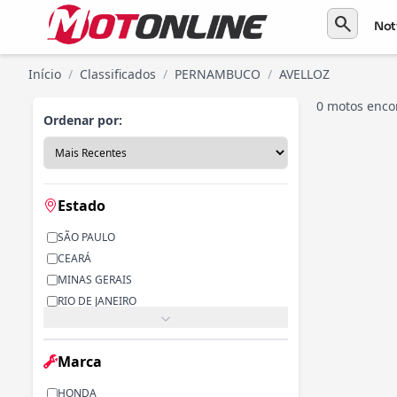
search
Not
Início
/
Classificados
/
PERNAMBUCO
/
AVELLOZ
0 motos enco
Ordenar por:
Estado
SÃO PAULO
CEARÁ
MINAS GERAIS
RIO DE JANEIRO
PARANÁ
RIO GRANDE DO SUL
Marca
ALAGOAS
BAHIA
HONDA