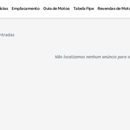
ícias
Emplacamento
Guia de Motos
Tabela Fipe
Revendas de Mot
ntradas
Não localizamos nenhum anúncio para os 