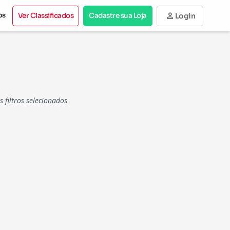
person
os
Ver Classificados
Cadastre sua Loja
Login
filtros selecionados