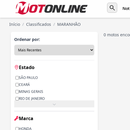
search
Not
Início
/
Classificados
/
MARANHÃO
0 motos enco
Ordenar por:
Estado
SÃO PAULO
CEARÁ
MINAS GERAIS
RIO DE JANEIRO
PARANÁ
RIO GRANDE DO SUL
Marca
ALAGOAS
BAHIA
HONDA