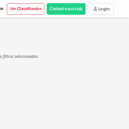
person
os
Ver Classificados
Cadastre sua Loja
Login
filtros selecionados