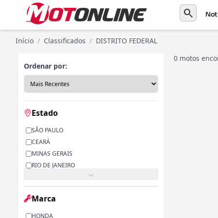
search
Not
Início
/
Classificados
/
DISTRITO FEDERAL
0 motos enco
Ordenar por:
Estado
SÃO PAULO
CEARÁ
MINAS GERAIS
RIO DE JANEIRO
PARANÁ
RIO GRANDE DO SUL
Marca
ALAGOAS
BAHIA
HONDA