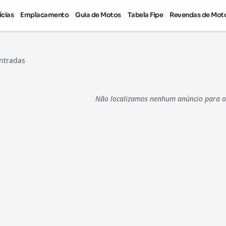
ícias
Emplacamento
Guia de Motos
Tabela Fipe
Revendas de Mot
ntradas
Não localizamos nenhum anúncio para os 