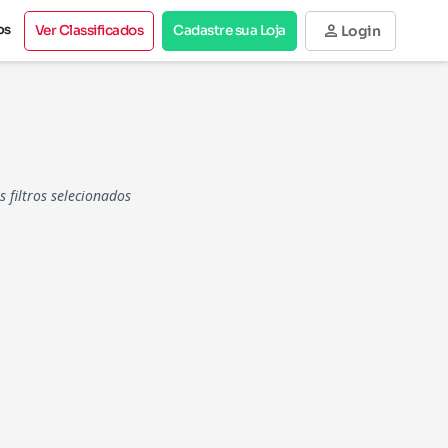
person
os
Ver Classificados
Cadastre sua Loja
Login
filtros selecionados