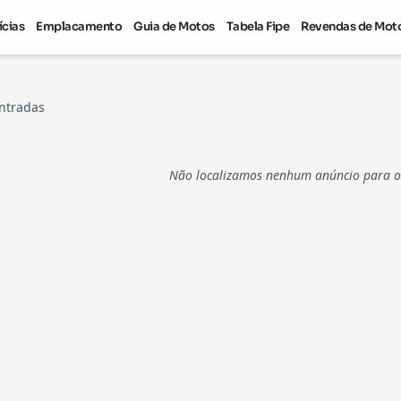
ícias
Emplacamento
Guia de Motos
Tabela Fipe
Revendas de Mot
ntradas
Não localizamos nenhum anúncio para os 