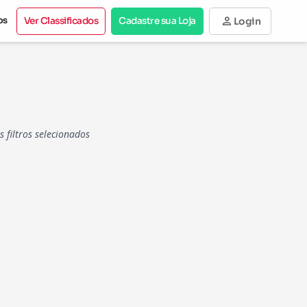
person
os
Ver Classificados
Cadastre sua Loja
Login
filtros selecionados