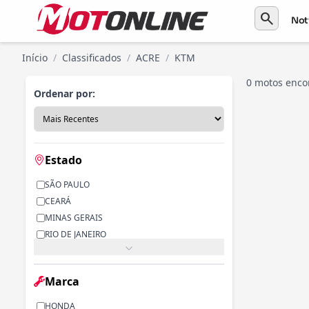
search
Not
Início
/
Classificados
/
ACRE
/
KTM
0 motos enco
Ordenar por:
Estado
SÃO PAULO
CEARÁ
MINAS GERAIS
RIO DE JANEIRO
PARANÁ
RIO GRANDE DO SUL
Marca
ALAGOAS
BAHIA
HONDA