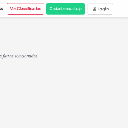
person
os
Ver Classificados
Cadastre sua Loja
Login
filtros selecionados