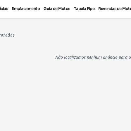
ícias
Emplacamento
Guia de Motos
Tabela Fipe
Revendas de Mot
ntradas
Não localizamos nenhum anúncio para os 