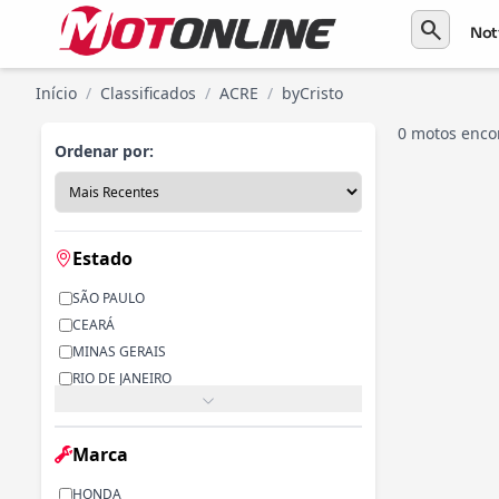
search
Not
Início
/
Classificados
/
ACRE
/
byCristo
0 motos enco
Ordenar por:
Estado
SÃO PAULO
CEARÁ
MINAS GERAIS
RIO DE JANEIRO
PARANÁ
RIO GRANDE DO SUL
Marca
ALAGOAS
BAHIA
HONDA