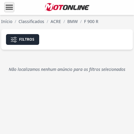
menu
Início
/
Classificados
/
ACRE
/
BMW
/
F 900 R
FILTROS
Não localizamos nenhum anúncio para os filtros selecionados