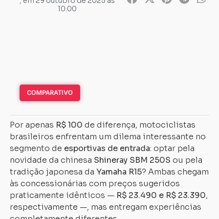
, em
29 outubro de 2025 às
10:00
COMPARATIVO
Por apenas
R$ 100
de diferença, motociclistas
brasileiros enfrentam um dilema interessante no
segmento de
esportivas de entrada
: optar pela
novidade da chinesa
Shineray SBM 250S
ou pela
tradição japonesa da
Yamaha R15
? Ambas chegam
às concessionárias com preços sugeridos
praticamente idênticos —
R$ 23.490 e R$ 23.390
,
respectivamente —, mas entregam experiências
completamente diferentes.