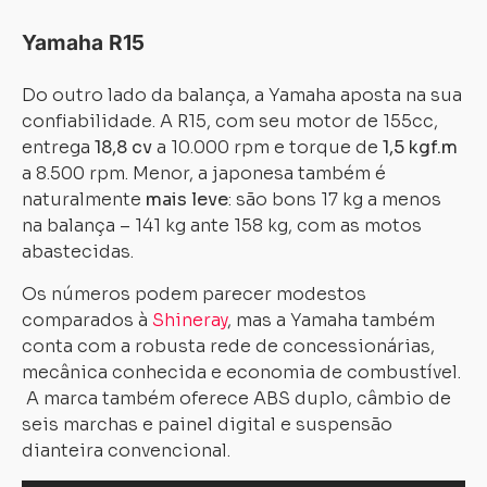
Yamaha R15
Do outro lado da balança, a Yamaha aposta na sua
confiabilidade. A R15, com seu motor de 155cc,
entrega
18,8 cv
a 10.000 rpm e torque de
1,5 kgf.m
a 8.500 rpm. Menor, a japonesa também é
naturalmente
mais leve
: são bons 17 kg a menos
na balança – 141 kg ante 158 kg, com as motos
abastecidas.
Os números podem parecer modestos
comparados à
Shineray
, mas a Yamaha também
conta com a robusta rede de concessionárias,
mecânica conhecida e economia de combustível.
A marca também oferece ABS duplo, câmbio de
Carregando...
Carregando...
seis marchas e painel digital e suspensão
dianteira convencional.