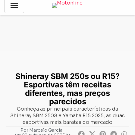
menu
Notícias
-
Comparativo
-
Shineray SBM 250s ou R15?
Esportivas têm receitas diferentes, mas preços parecidos
Shineray SBM 250s ou R15?
Esportivas têm receitas
diferentes, mas preços
parecidos
Conheça as principais características da
Shineray SBM 250S e Yamaha R15 2025, as duas
esportivas mais baratas do mercado
Por
Marcelo Garcia