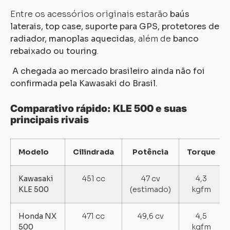
Entre os acessórios originais estarão
baús
laterais, top case, suporte para GPS, protetores de
radiador, manoplas aquecidas
, além de
banco
rebaixado ou touring
.
A chegada ao mercado brasileiro ainda não foi
confirmada pela Kawasaki do Brasil.
Comparativo rápido: KLE 500 e suas
principais rivais
Modelo
Cilindrada
Potência
Torque
Kawasaki
451 cc
47 cv
4,3
KLE 500
(estimado)
kgfm
Honda NX
471 cc
49,6 cv
4,5
500
kgfm