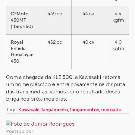
CFMoto
449 cc
44 cv
4,4
450MT
kgfm
(Ibex 450)
Royal
452 cc
40 cv
4,0
Enfield
kgfm
Himalayan
450
Com a chegada da
KLE 500
, a Kawasaki retoma
um nome clássico e entra novamente na disputa
das
trails médias
. Vamos ver o resultado dessa
briga nos próximos dias.
Tags:
Kawasaki
,
lançamento
,
lançamentos
,
mercado
Postado por