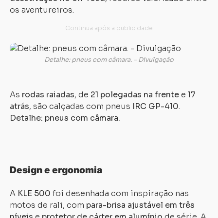
os aventureiros.
Detalhe: pneus com câmara. – Divulgação
As
rodas raiadas
, de
21 polegadas na frente
e
17
atrás
, são calçadas com pneus
IRC GP-410
.
Detalhe: pneus com câmara.
Design e ergonomia
A
KLE 500
foi desenhada com inspiração nas
motos de rali, com
para-brisa ajustável em três
níveis
e
protetor de cárter em alumínio
de série. A