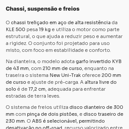
Chassi, suspensão e freios
O
chassi treliçado em aço de alta resistência
da
KLE 500
pesa
19 kg
e utiliza o motor como parte
estrutural, o que ajuda a reduzir peso e aumentar
a rigidez. O conjunto foi projetado para uso
misto, com foco em estabilidade e conforto.
Na dianteira, o modelo adota
garfo invertido KYB
de 43 mm
, com
210 mm de curso
, enquanto na
traseira o sistema
New Uni-Trak
oferece
200 mm
de curso
e ajuste de pré-carga. A
altura livre do
solo
é de
17,2 cm
, adequada para enfrentar
estradas de terra leves.
O sistema de freios utiliza
disco dianteiro de 300
mm
com
pinça de dois pistões
, e
disco traseiro de
230 mm
. O
ABS é selecionável, permitindo
desativação no off-road
, recurso valorizado entre