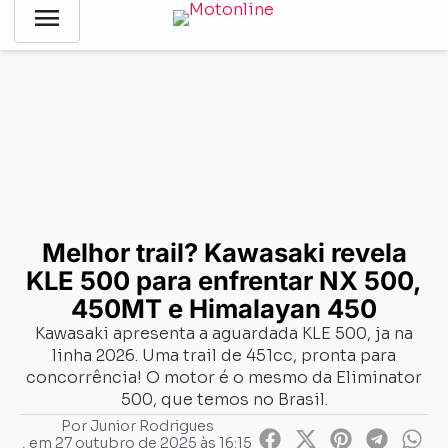
menu
Notícias
-
Lançamentos
-
Melhor trail? Kawasaki revela KLE
500 para enfrentar NX 500, 450MT e Himalayan 450
Melhor trail? Kawasaki revela
KLE 500 para enfrentar NX 500,
450MT e Himalayan 450
Kawasaki apresenta a aguardada KLE 500, ja na
linha 2026. Uma trail de 451cc, pronta para
concorrência! O motor é o mesmo da Eliminator
500, que temos no Brasil.
Por
Junior Rodrigues
, em
27 outubro de 2025 às 16:15