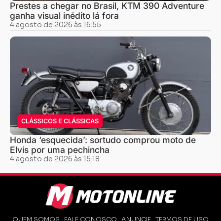
Prestes a chegar no Brasil, KTM 390 Adventure
ganha visual inédito lá fora
4 agosto de 2026 às 16:55
CLÁSSICOS E CLÁSSICAS
Honda ‘esquecida’: sortudo comprou moto de
Elvis por uma pechincha
4 agosto de 2026 às 15:18
QUEM SOMOS
FALE CONOSCO
ANUNCIE
TERMOS DE USO