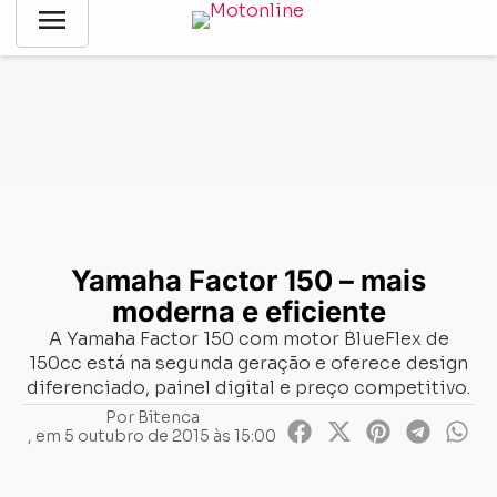
menu
Notícias
-
Lançamentos
-
Yamaha Factor 150 – mais moderna e
eficiente
Yamaha Factor 150 – mais
moderna e eficiente
A Yamaha Factor 150 com motor BlueFlex de
150cc está na segunda geração e oferece design
diferenciado, painel digital e preço competitivo.
Por
Bitenca
, em
5 outubro de 2015 às 15:00