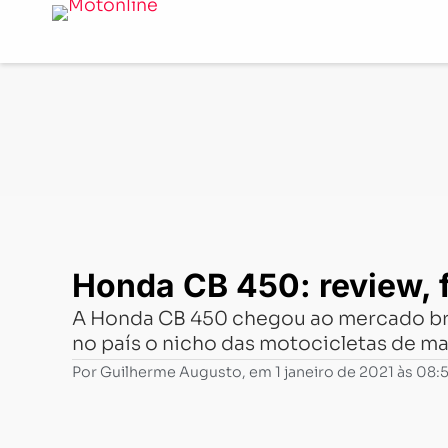
Notícias
-
Mercado
-
Honda CB 450: review, ficha técni
Honda CB 450: review, f
A Honda CB 450 chegou ao mercado bra
no país o nicho das motocicletas de ma
Por
Guilherme Augusto
, em
1 janeiro de 2021 às 08: