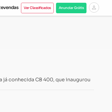
person
Revendas
Ver Classificados
Anunciar Grátis
a já conhecida CB 400, que inaugurou