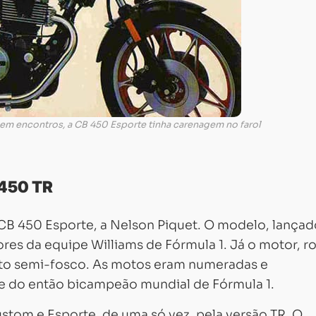
em encontros, a CB 450 Esporte tinha carenagem no farol
 450 TR
CB 450 Esporte, a Nelson Piquet. O modelo, lançad
res da equipe Williams de Fórmula 1. Já o motor, r
o semi-fosco. As motos eram numeradas e
 do então bicampeão mundial de Fórmula 1.
tom e Esporte, de uma só vez, pela versão TR. O