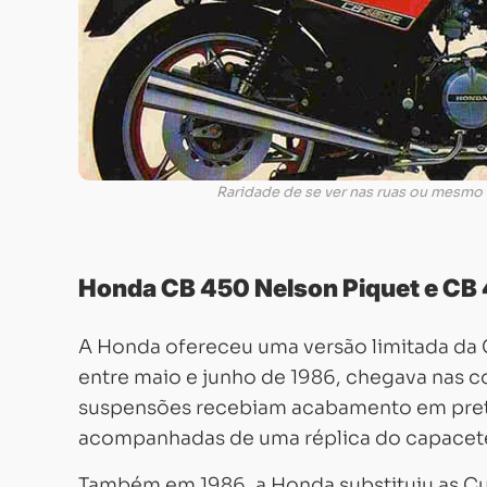
Raridade de se ver nas ruas ou mesmo 
Honda CB 450 Nelson Piquet e CB
A Honda ofereceu uma versão limitada da 
entre maio e junho de 1986, chegava nas co
suspensões recebiam acabamento em pret
acompanhadas de uma réplica do capacete
Também em 1986, a Honda substituiu as Cus