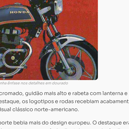
nha ênfase nos detalhes em dourado
romado, guidão mais alto e rabeta com lanterna e 
estaque, os logotipos e rodas recebiam acabamen
sual clássico norte-americano.
orte bebia mais do design europeu. O destaque er