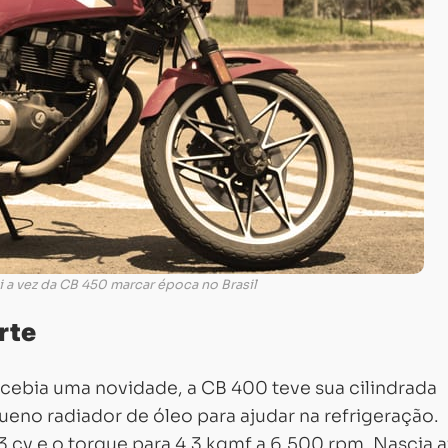
 a vez da CB 450 marcar época no Brasil
rte
ebia uma novidade, a CB 400 teve sua cilindrada
no radiador de óleo para ajudar na refrigeração.
 cv e o torque para 4,3 kgmf a 6.500 rpm. Nascia a