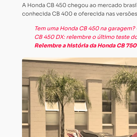
A Honda CB 450 chegou ao mercado brasil
conhecida CB 400 e oferecida nas versões
Tem uma Honda CB 450 na garagem? 
CB 450 DX: relembre o último teste d
Relembre a história da Honda CB 750 