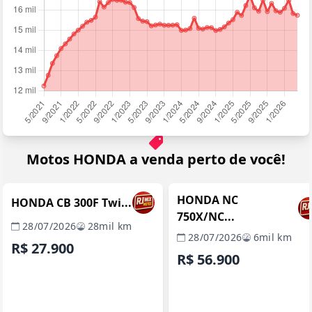
Motos HONDA a venda perto de você!
RIO DE JANEIRO / RJ
RIO DE JANEIRO / 
REVENDA VERIFICADA
REVENDA VERIFICADA
HONDA NC
HONDA CB 300F Twi...
750X/NC...
28/07/2026
28mil km
28/07/2026
6mil km
R$ 27.900
R$ 56.900