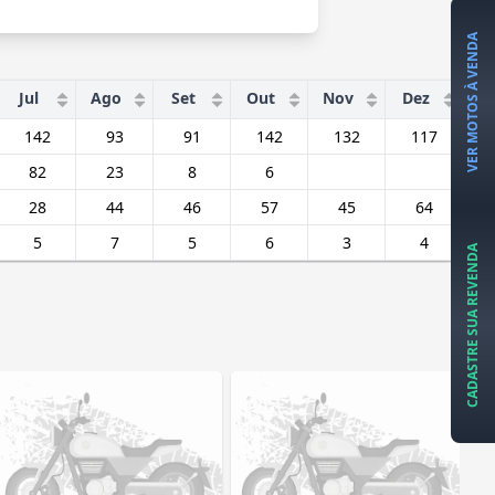
VER MOTOS À VENDA
Jul
Ago
Set
Out
Nov
Dez
To
142
93
91
142
132
117
1
82
23
8
6
28
44
46
57
45
64
5
7
5
6
3
4
CADASTRE SUA REVENDA