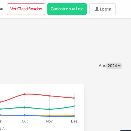
person
os
Ver Classificados
Cadastre sua Loja
Login
Ano