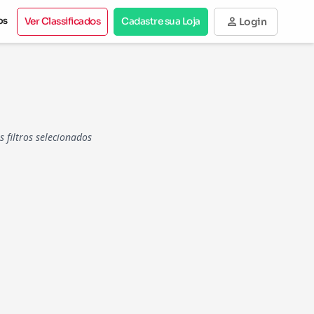
person
os
Ver Classificados
Cadastre sua Loja
Login
filtros selecionados