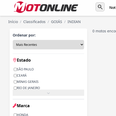
search
Not
Início
/
Classificados
/
GOIÁS
/
INDIAN
0 motos enco
Ordenar por:
Estado
SÃO PAULO
CEARÁ
MINAS GERAIS
RIO DE JANEIRO
PARANÁ
RIO GRANDE DO SUL
Marca
ALAGOAS
BAHIA
HONDA