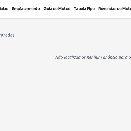
ícias
Emplacamento
Guia de Motos
Tabela Fipe
Revendas de Mot
ntradas
Não localizamos nenhum anúncio para os 