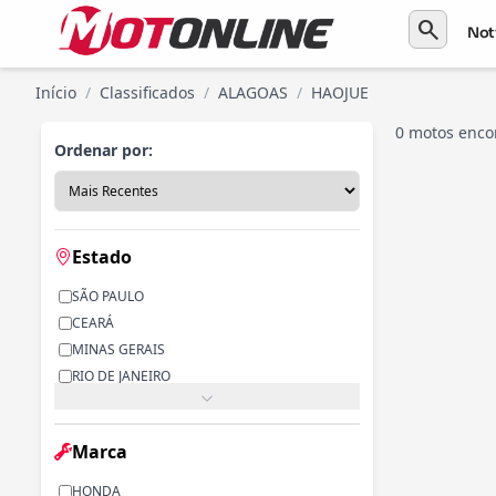
search
Not
Início
/
Classificados
/
ALAGOAS
/
HAOJUE
0 motos enco
Ordenar por:
Estado
SÃO PAULO
CEARÁ
MINAS GERAIS
RIO DE JANEIRO
PARANÁ
RIO GRANDE DO SUL
Marca
ALAGOAS
BAHIA
HONDA