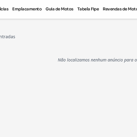
ícias
Emplacamento
Guia de Motos
Tabela Fipe
Revendas de Mot
ntradas
Não localizamos nenhum anúncio para os 