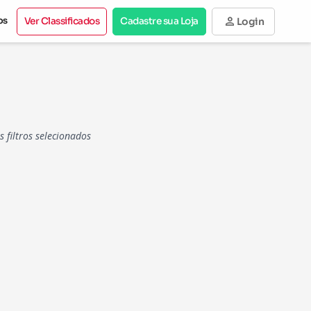
person
os
Ver Classificados
Cadastre sua Loja
Login
filtros selecionados