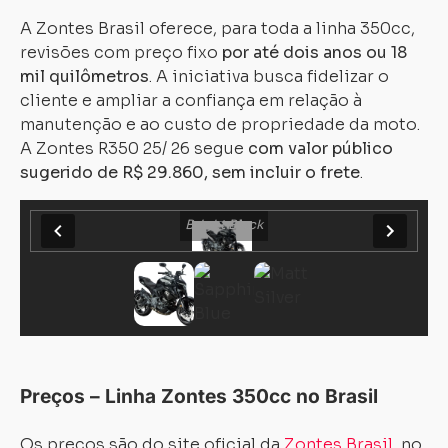
A Zontes Brasil oferece, para toda a linha 350cc,
revisões com preço fixo
por até dois anos ou 18
mil quilômetros
. A iniciativa busca fidelizar o
cliente e ampliar a confiança em relação à
manutenção e ao custo de propriedade da moto.
A Zontes R350 25/ 26 segue
com valor público
sugerido de R$ 29.860, sem incluir o frete
.
Carregando...
Carregando...
Bright Black
Preços – Linha Zontes 350cc no Brasil
Os preços são do site oficial da
Zontes Brasil
, no