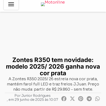
menu
Notícias
-
Hard News
-
Zontes R350 tem novidade: modelo
2025/ 2026 ganha nova cor prata
Zontes R350 tem novidade:
modelo 2025/ 2026 ganha nova
cor prata
A Zontes R350 2025/ 26 estreia nova cor prata,
mantém farol full LED e traz freios J.Juan. Preço
não muda: partir de R$ 29.860 - sem frete.
Por
Junior Rodrigues
, em
29 junho de 2025 às 10:07