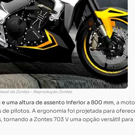
Diavel da Zontes – Reprodução Zontes
e uma altura de assento inferior a 800 mm
, a moto
s de pilotos. A ergonomia foi projetada para oferec
s, tornando a Zontes 703 V uma opção versátil para