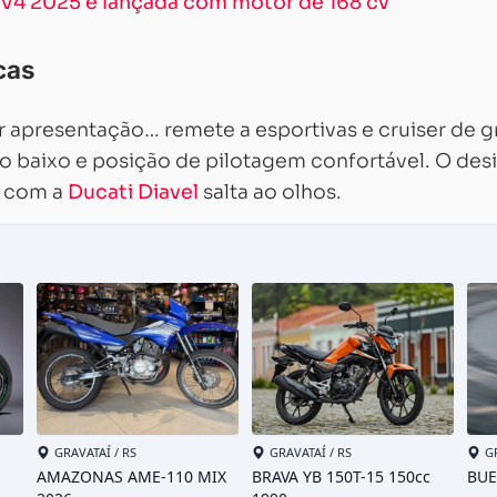
l V4 2025 é lançada com motor de 168 cv
cas
r apresentação… remete a esportivas e cruiser de 
o baixo e posição de pilotagem confortável. O des
a com a
Ducati Diavel
salta ao olhos.
Carregando...
Carregando...