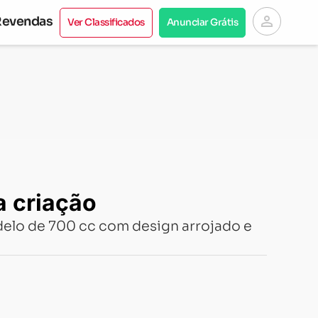
person
Revendas
Ver Classificados
Anunciar Grátis
a criação
delo de 700 cc com design arrojado e