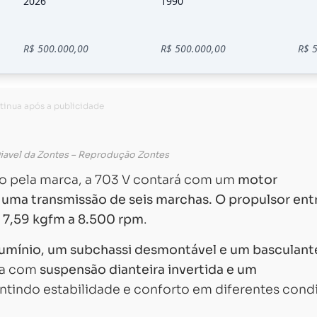
Diavel da Zontes – Reprodução Zontes
o pela marca, a 703 V contará com um
motor
 a uma transmissão de seis marchas. O propulsor en
 7,59 kgfm a 8.500 rpm
.
lumínio, um subchassi desmontável e um basculant
da com
suspensão dianteira invertida e um
antindo estabilidade e conforto em diferentes cond