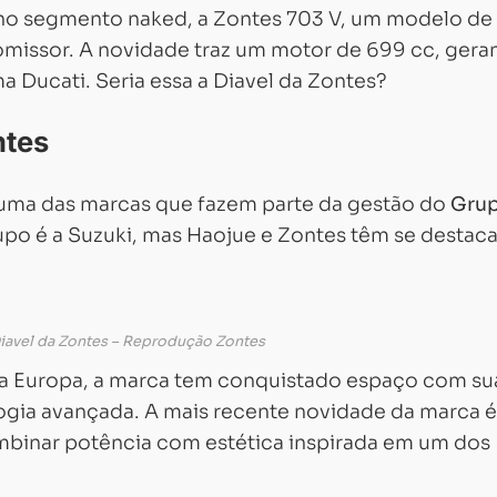
 no segmento naked, a Zontes 703 V, um modelo de
missor. A novidade traz um motor de 699 cc, gera
 Ducati. Seria essa a Diavel da Zontes?
ntes
uma das marcas que fazem parte da gestão do
Gru
upo é a Suzuki, mas Haojue e Zontes têm se destac
Diavel da Zontes – Reprodução Zontes
na Europa, a marca tem conquistado espaço com su
gia avançada. A mais recente novidade da marca é
binar potência com estética inspirada em um dos