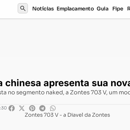
search
Notícias
Emplacamento
Guia
Fipe
esa apresenta sua nova criação
a chinesa apresenta sua nov
sta no segmento naked, a Zontes 703 V, um mo
0:30