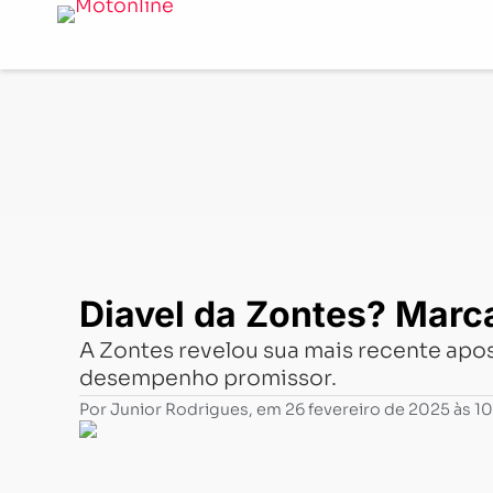
Notícias
-
Lançamentos
-
Diavel da Zontes? Marca chin
Diavel da Zontes? Marc
A Zontes revelou sua mais recente apo
desempenho promissor.
Por
Junior Rodrigues
, em
26 fevereiro de 2025 às 1