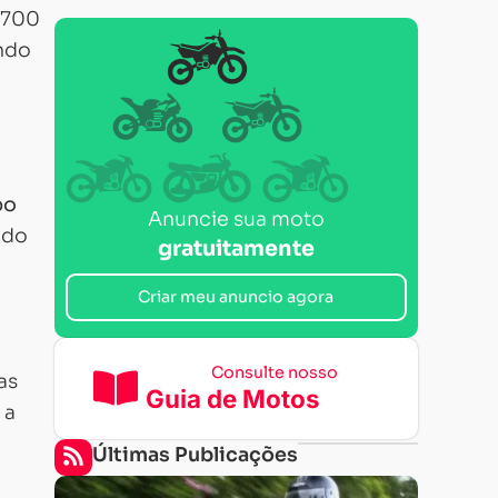
 700
ndo
po
Anuncie sua moto
ado
gratuitamente
Criar meu anuncio agora
Consulte nosso
as
Guia de Motos
 a
Últimas Publicações