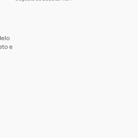
delo
eto e