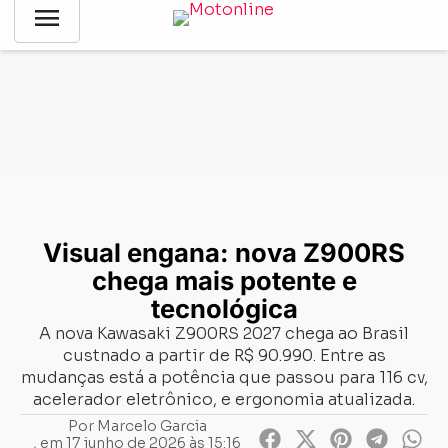
menu
Notícias
-
Lançamentos
-
Visual engana: nova Z900RS chega
mais potente e tecnológica
Visual engana: nova Z900RS
chega mais potente e
tecnológica
A nova Kawasaki Z900RS 2027 chega ao Brasil
custnado a partir de R$ 90.990. Entre as
mudanças está a potência que passou para 116 cv,
acelerador eletrônico, e ergonomia atualizada.
Por
Marcelo Garcia
, em
17 junho de 2026 às 15:16