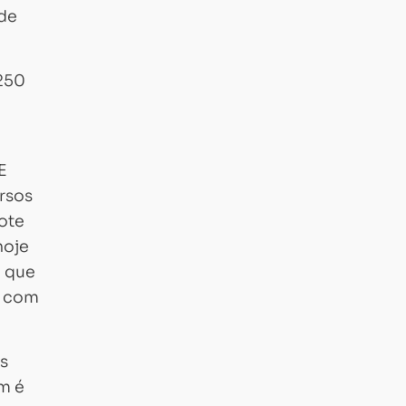
 de
 250
E
rsos
ote
hoje
a que
e com
s
em é