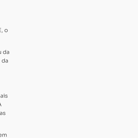
, o
u da
o da
ais
A
as
 em