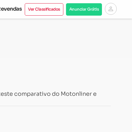
person
Revendas
Ver Classificados
Anunciar Grátis
teste comparativo do Motonliner e