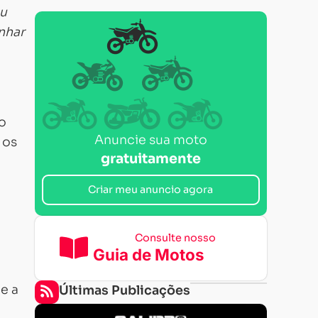
ou
nhar
o
Anuncie sua moto
 os
gratuitamente
Criar meu anuncio agora
Consulte nosso
Guia de Motos
ue a
Últimas Publicações