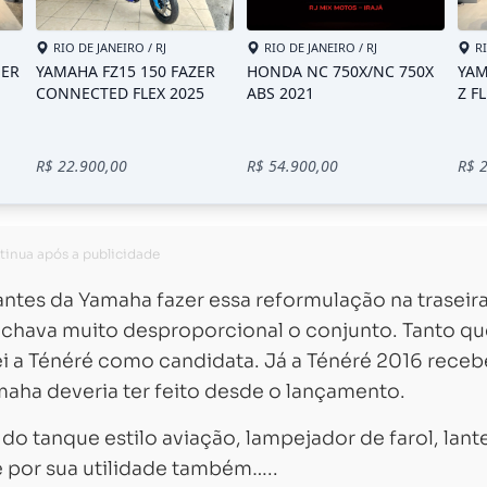
ntes da Yamaha fazer essa reformulação na traseir
achava muito desproporcional o conjunto. Tanto qu
i a Ténéré como candidata. Já a Ténéré 2016 rece
maha deveria ter feito desde o lançamento.
Carregando...
Carregando...
 tanque estilo aviação, lampejador de farol, lant
e por sua utilidade também…..