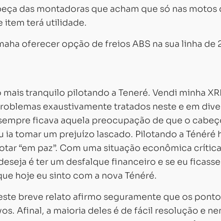
abeça das montadoras que acham que só nas motos
 item terá utilidade.
maha oferecer opção de freios ABS na sua linha de
o mais tranquilo pilotando a Teneré. Vendi minha XR
oblemas exaustivamente tratados neste e em dive
e sempre ficava aquela preocupação de que o cabeç
 ia tomar um prejuízo lascado. Pilotando a Ténéré 
ilotar “em paz”. Com uma situação econômica crític
deseja é ter um desfalque financeiro e se eu ficass
que hoje eu sinto com a nova Ténéré.
este breve relato afirmo seguramente que os ponto
s. Afinal, a maioria deles é de fácil resolução e n