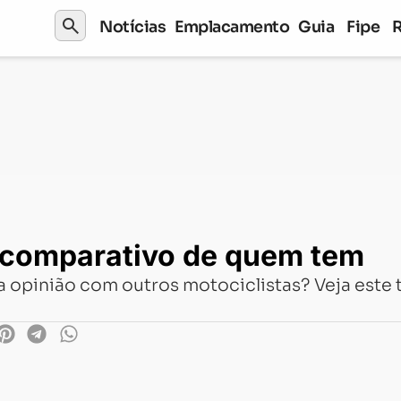
search
Notícias
Emplacamento
Guia
Fipe
arativo de quem tem
 comparativo de quem tem
 opinião com outros motociclistas? Veja este 