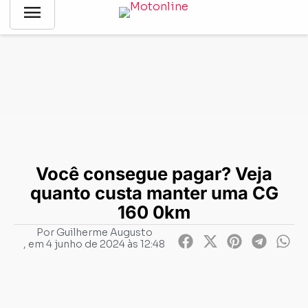
menu
Notícias
-
Negócios
-
Você consegue pagar? Veja quanto
custa manter uma CG 160 0km
Você consegue pagar? Veja
quanto custa manter uma CG
160 0km
Por
Guilherme Augusto
, em
4 junho de 2024 às 12:48