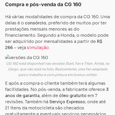
Compra e pós-venda da CG 160
Há várias modalidades de compra da CG 160. Uma
delas é o
consórcio
, preferido de muitos por ter
prestações mensais menores as do
financiamento. Segundo a Honda, o modelo pode
ser adquirido por mensalidades a partir de
R$
266
– veja
simulação
.
CG 160 está disponível nas versões Start, Fan e Titan. Ainda, na
Cargo, que não está na foto. Basicamente, uma Fan adaptada
para o trabalho e com pintura em branco sólido
E após a compra o cliente também terá algumas
facilidades. No pós-venda, a fabricante oferece
3
anos de garantia
, além de
óleo gratuito
em 7
revisões. Também há
Serviço Expresso
, onde até
21 itens da motocicleta são checados
gratuitamente e eventuais serviços necessários