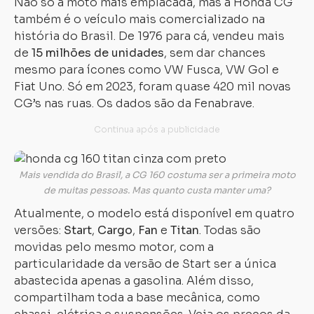
Não só a moto mais emplacada, mas a Honda CG
também é o veículo mais comercializado na
história do Brasil. De 1976 para cá, vendeu mais
de
15 milhões de unidades
, sem dar chances
mesmo para ícones como VW Fusca, VW Gol e
Fiat Uno. Só em 2023, foram quase 420 mil novas
CG’s nas ruas. Os dados são da Fenabrave.
Mais vendida do Brasil, a CG 160 costuma ser a primeira moto
de muitas pessoas. Mas quanto custa manter uma?
Atualmente, o modelo está disponível em quatro
versões:
Start
,
Cargo
,
Fan
e
Titan
. Todas são
movidas pelo mesmo motor, com a
particularidade da versão de Start ser a única
abastecida apenas a gasolina. Além disso,
compartilham toda a base mecânica, como