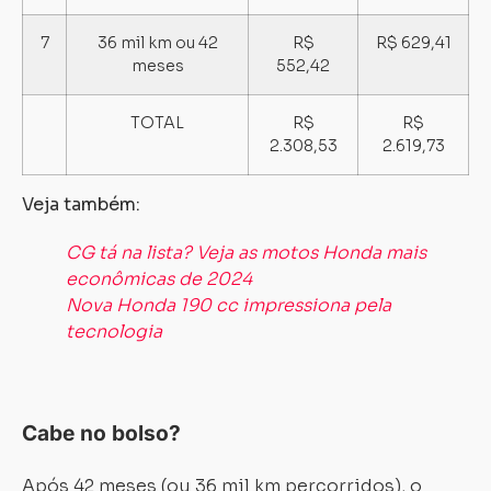
7
36 mil km ou 42
R$
R$ 629,41
meses
552,42
TOTAL
R$
R$
2.308,53
2.619,73
Carregando...
Carregando...
Veja também:
CG tá na lista? Veja as motos Honda mais
econômicas de 2024
Nova Honda 190 cc impressiona pela
tecnologia
Cabe no bolso?
Após 42 meses (ou 36 mil km percorridos), o