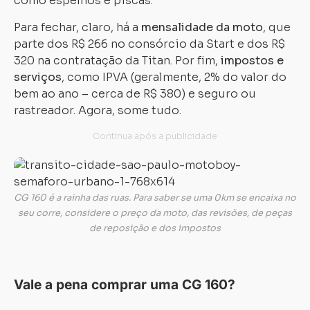
como espelhos e piscas.
Para fechar, claro, há a
mensalidade da moto
, que
parte dos R$ 266 no consórcio da Start e dos R$
320 na contratação da Titan. Por fim,
impostos e
serviços
, como IPVA (geralmente, 2% do valor do
bem ao ano – cerca de R$ 380) e seguro ou
rastreador. Agora, some tudo.
CG 160 é a rainha das ruas. Para saber se uma 0km se encaixa no
seu corre, considere o preço da moto, das revisões, de peças
de reposição e dos impostos
Vale a pena comprar uma CG 160?