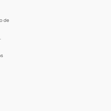
o de
.
as