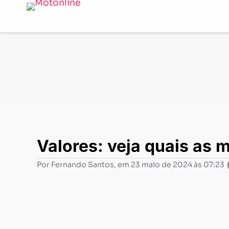
Notícias
-
Negócios
-
Valores: veja quais as motos Ho
Valores: veja quais as
Por
Fernando Santos
, em
23 maio de 2024 às 07:23