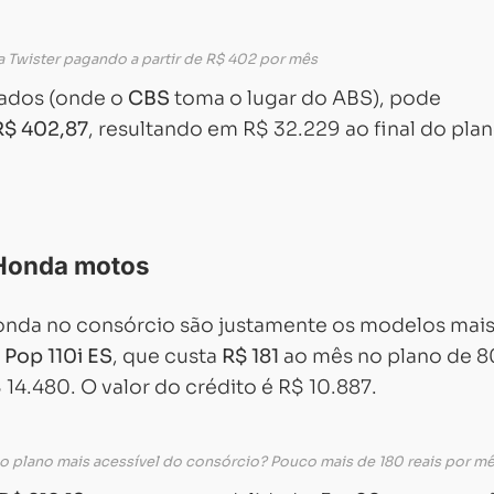
a Twister pagando a partir de R$ 402 por mês
nados (onde o
CBS
toma o lugar do ABS), pode
R$ 402,87
, resultando em R$ 32.229 ao final do plan
 Honda motos
onda no consórcio são justamente os modelos mai
a
Pop 110i ES
, que custa
R$ 181
ao mês no plano de 8
$ 14.480. O valor do crédito é R$ 10.887.
o plano mais acessível do consórcio? Pouco mais de 180 reais por m