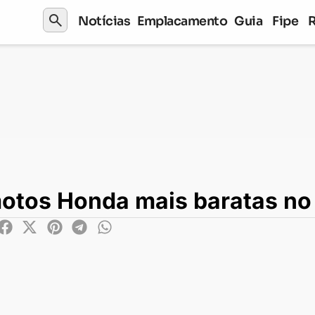
search
Notícias
Emplacamento
Guia
Fipe
nda mais baratas no consórcio
 motos Honda mais baratas no