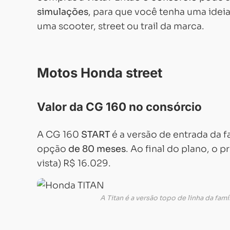
simulações
, para que você tenha uma idei
uma scooter, street ou trail da marca.
Motos Honda street
Valor da CG 160 no consórcio
A CG 160
START
é a versão de entrada da f
opção
de 80 meses
. Ao final do plano, o 
vista) R$ 16.029.
A Titan é a versão topo de linha da fa