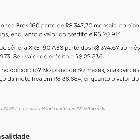
 Honda
Bros 160
parte de
R$ 347,70
mensais, no plan
dos, enquanto o valor do crédito é R$ 20.914.
e série, a
XRE 190
ABS parte dos
R$ 374,67
ao mês
73. Seu valor do crédito é R$ 22.536.
s no consórcio? No plano de 80 meses, suas parcel
reço da moto fica em R$ 38.884, enquanto o valor do
ra 300? A nova moto Honda parte dos R$ 486 ao mês
nsalidade