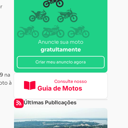
r
Anuncie sua moto
gratuitamente
Criar meu anuncio agora
49
na
Consulte nosso
oto à
Guia de Motos
Últimas Publicações