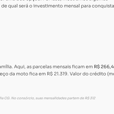
a de qual será o investimento mensal para conquista
amília. Aqui, as parcelas mensais ficam em
R$ 266,
preço da moto fica em R$ 21.319. Valor do crédito (m
mília CG. No consórcio, suas mensalidades partem de R$ 312