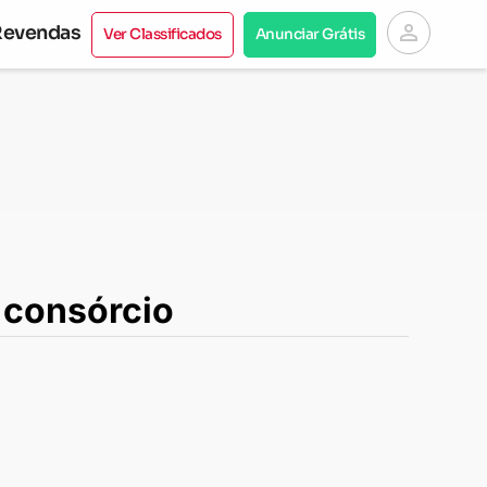
person
Revendas
Ver Classificados
Anunciar Grátis
 consórcio